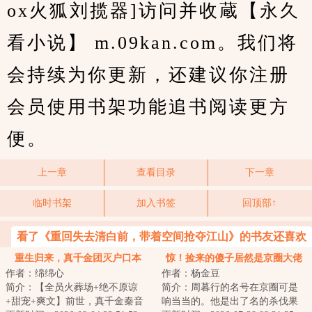
ox火狐刘揽器]访问并收蔵【永久
看小说】 m.09kan.com。我们将
会持续为你更新，还建议你注册
会员使用书架功能追书阅读更方
便。
上一章
查看目录
下一章
临时书架
加入书签
回顶部↑
看了《重回失去清白前，带着空间抢夺江山》的书友还喜欢
看
重生归来，真千金团灭户口本
惊！捡来的傻子居然是京圈大佬
作者：绵绵心
作者：杨金豆
简介：【全员火葬场+绝不原谅
简介：周暮行的名号在京圈可是
+甜宠+爽文】前世，真千金秦音
响当当的。他是出了名的杀伐果