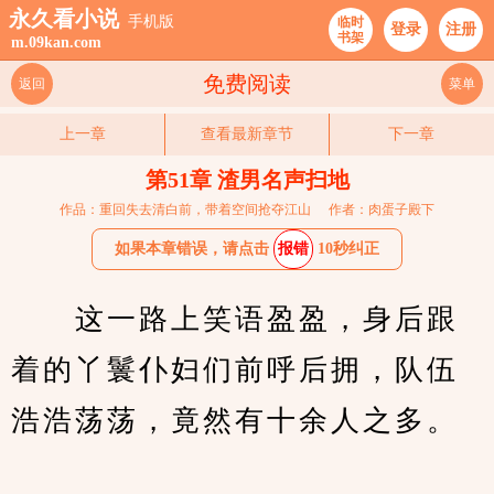
永久看小说
手机版
临时
登录
注册
书架
m.09kan.com
免费阅读
返回
菜单
上一章
查看最新章节
下一章
第51章 渣男名声扫地
作品：重回失去清白前，带着空间抢夺江山
作者：肉蛋子殿下
如果本章错误，请点击
报错
10秒纠正
　　这一路上笑语盈盈，身后跟
着的丫鬟仆妇们前呼后拥，队伍
浩浩荡荡，竟然有十余人之多。