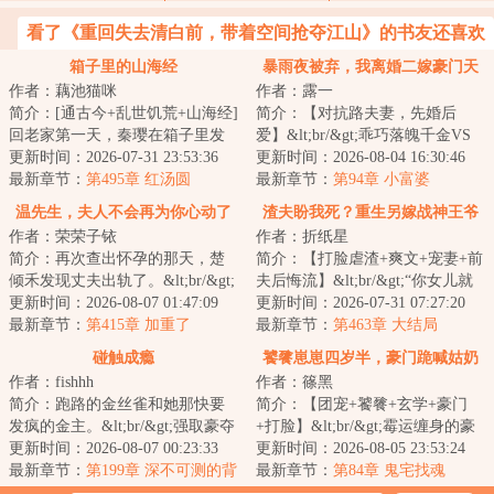
看了《重回失去清白前，带着空间抢夺江山》的书友还喜欢
看
箱子里的山海经
暴雨夜被弃，我离婚二嫁豪门天
作者：藕池猫咪
作者：露一
花板
简介：[通古今+乱世饥荒+山海经]
简介：【对抗路夫妻，先婚后
回老家第一天，秦璎在箱子里发
爱】&lt;br/&gt;乖巧落魄千金VS
现个古代小人国。小人国里有乱
更新时间：2026-07-31 23:53:36
冷厉腹黑话事人&lt;br/&gt;宋氏药
更新时间：2026-08-04 16:30:46
世饥荒，有暴...
最新章节：
第495章 红汤圆
业破产，父亲...
最新章节：
第94章 小富婆
温先生，夫人不会再为你心动了
渣夫盼我死？重生另嫁战神王爷
作者：荣荣子铱
作者：折纸星
踏平侯门
简介：再次查出怀孕的那天，楚
简介：【打脸虐渣+爽文+宠妻+前
倾禾发现丈夫出轨了。&lt;br/&gt;
夫后悔流】&lt;br/&gt;“你女儿就
十几年青梅竹马患难与共，五年
更新时间：2026-08-07 01:47:09
是个卑贱的野种，死了也该给我
更新时间：2026-07-31 07:27:20
婚姻加上一...
最新章节：
第415章 加重了
儿子续命！...
最新章节：
第463章 大结局
碰触成瘾
饕餮崽崽四岁半，豪门跪喊姑奶
作者：fishhh
作者：篠黑
奶
简介：跑路的金丝雀和她那快要
简介：【团宠+饕餮+玄学+豪门
发疯的金主。&lt;br/&gt;强取豪夺
+打脸】&lt;br/&gt;霉运缠身的豪
+未婚妻跑路+兄弟撬墙角+不存在
更新时间：2026-08-07 00:23:33
门云家终于疯了，捡回个四岁小
更新时间：2026-08-05 23:53:24
的白月光&l...
最新章节：
第199章 深不可测的背
奶团叫姑奶奶...
最新章节：
第84章 鬼宅找魂
景