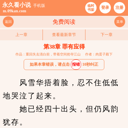
永久看小说
手机版
临时
登录
注册
书架
m.09kan.com
免费阅读
返回
菜单
上一章
查看最新章节
下一章
第38章 罪有应得
作品：重回失去清白前，带着空间抢夺江山
作者：肉蛋子殿下
如果本章错误，请点击
报错
10秒纠正
　　风雪华捂着脸，忍不住低低
地哭泣了起来。
　　她已经四十出头，但仍风韵
犹存。