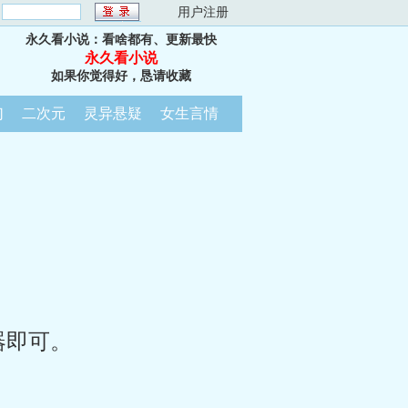
：
用户注册
永久看小说：看啥都有、更新最快
永久看小说
如果你觉得好，恳请收藏
幻
二次元
灵异悬疑
女生言情
器即可。