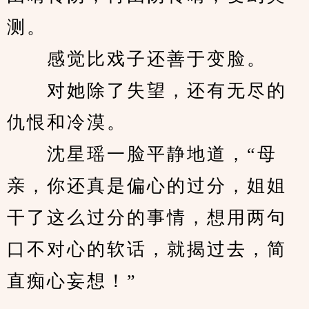
测。
　　感觉比戏子还善于变脸。
　　对她除了失望，还有无尽的
仇恨和冷漠。
　　沈星瑶一脸平静地道，“母
亲，你还真是偏心的过分，姐姐
干了这么过分的事情，想用两句
口不对心的软话，就揭过去，简
直痴心妄想！”