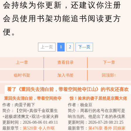
会持续为你更新，还建议你注册
会员使用书架功能追书阅读更方
便。
上一页
1
2
下—页
上一章
查看目录
下一章
临时书架
加入书签
回顶部↑
看了《重回失去清白前，带着空间抢夺江山》的书友还喜欢
看
重回失去清白前，带着空间抢夺
惊！捡来的傻子居然是京圈大佬
作者：肉蛋子殿下
作者：杨金豆
江山
简介：【空间+真假千金双重生
简介：周暮行的名号在京圈可是
+超极虐渣爽文+双洁+全家火葬
响当当的。他是出了名的杀伐果
场】&lt;br/&gt;【白切黑、貌美绝
更新时间：2026-08-06 01:49:11
断，腹黑无情，在一众兄弟里
更新时间：2026-07-28 08:21:25
伦贵女+禁欲、...
最新章节：
第520章 令人作呕
面，优秀到让人望...
最新章节：
第476章 番外 回娘家