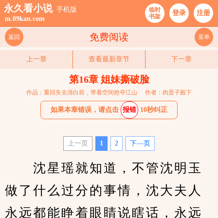
永久看小说
手机版
临时
登录
注册
书架
m.09kan.com
免费阅读
返回
菜单
上一章
查看最新章节
下一章
第16章 姐妹撕破脸
作品：重回失去清白前，带着空间抢夺江山
作者：肉蛋子殿下
如果本章错误，请点击
报错
10秒纠正
上一页
1
2
下—页
　　沈星瑶就知道，不管沈明玉
做了什么过分的事情，沈大夫人
永远都能睁着眼睛说瞎话，永远