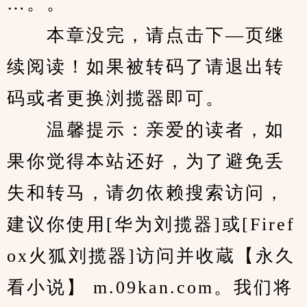
…。。
　　本章没完，请点击下—页继
续阅读！如果被转码了请退出转
码或者更换浏揽器即可。
　　温馨提示：亲爱的读者，如
果你觉得本站还好，为了避免丢
失和转马，请勿依赖搜索访问，
建议你使用[华为刘揽器]或[Firef
ox火狐刘揽器]访问并收蔵【永久
看小说】 m.09kan.com。我们将