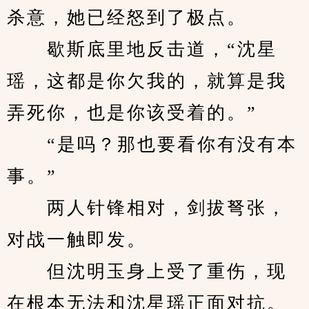
杀意，她已经怒到了极点。
　　歇斯底里地反击道，“沈星
瑶，这都是你欠我的，就算是我
弄死你，也是你该受着的。”
　　“是吗？那也要看你有没有本
事。”
　　两人针锋相对，剑拔弩张，
对战一触即发。
　　但沈明玉身上受了重伤，现
在根本无法和沈星瑶正面对抗。