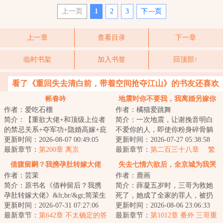
上一页
1
2
3
下—页
上一章
查看目录
下一章
临时书架
加入书签
回顶部↑
看了《重回失去清白前，带着空间抢夺江山》的书友还喜欢
看
帐春吟
地震时你不要我，我离婚另嫁你
作者：爱吃石榴
作者：橘猫爱跳舞
哭什么
简介：【重欲大佬+和顶级上位者
简介：一次地震，让谢挽音明白
的禁忌关系+夺军功+隐婚高嫁+庇
不爱你的人，即使你粉身碎骨躺
护偏宠+身份碾压】第一次求到他
更新时间：2026-08-07 00:49:05
在他面前，他也会将你挫骨扬
更新时间：2026-07-27 05:38:58
跟前时，她...
最新章节：
第200章 离京
灰。&lt;br/&gt;...
最新章节：
第二百三十八章 繁
华落尽，南柯一梦
借腹留嗣？我携孕肚转嫁大佬
失去七情六欲后，全京城为我哭
作者：芸茉
作者：鹿画
坟
简介：原书名《借种留后？我携
简介：薛凝五岁时，三哥为救她
孕肚转嫁大佬》&lt;br/&gt;简茉生
死了，她成了全家的罪人，被扔
日那天，丈夫陆钦淮一直守在医
更新时间：2026-07-31 07:27:06
在老宅几年。她回来后，家里已
更新时间：2026-08-06 23:06:33
院，陪着他...
最新章节：
第642章 不太确定的答
经有了被他们抱...
最新章节：
第1012章 番外 三哥重