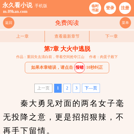
永久看小说
手机版
临时
登录
注册
书架
m.09kan.com
免费阅读
返回
菜单
上一章
查看最新章节
下一章
第7章 大火中逃脱
作品：重回失去清白前，带着空间抢夺江山
作者：肉蛋子殿下
如果本章错误，请点击
报错
10秒纠正
上一页
1
2
3
下—页
　　秦大勇见对面的两名女子毫
无投降之意，更是招招狠辣，不
再手下留情。