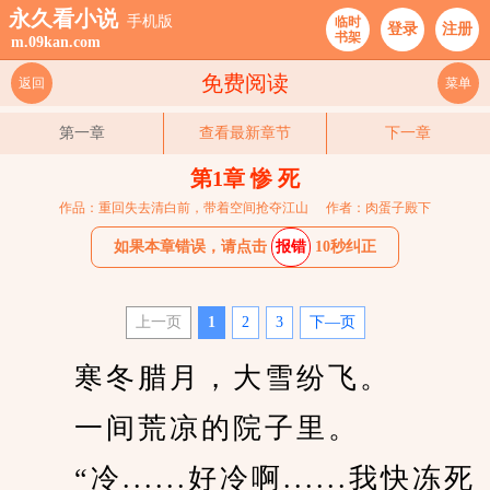
永久看小说
手机版
临时
登录
注册
书架
m.09kan.com
免费阅读
返回
菜单
第一章
查看最新章节
下一章
第1章 惨 死
作品：重回失去清白前，带着空间抢夺江山
作者：肉蛋子殿下
如果本章错误，请点击
报错
10秒纠正
上一页
1
2
3
下—页
　　寒冬腊月，大雪纷飞。
　　一间荒凉的院子里。
　　“冷......好冷啊......我快冻死