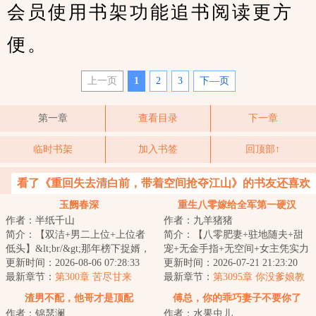
会员使用书架功能追书阅读更方
便。
上一页
1
2
3
下—页
第一章
查看目录
下一章
临时书架
加入书签
回顶部↑
看了《重回失去清白前，带着空间抢夺江山》的书友还喜欢
看
玉阙春深
重生八零嫁给全军第一硬汉
作者：半纸千山
作者：九羊猪猪
简介：【双洁+男二上位+上位者
简介：【八零肥妻+驻地随夫+甜
低头】&lt;br/&gt;那年榜下捉婿，
宠+无金手指+无空间+女主凭实力
柳韫玉遥遥一指，点中了一无所
更新时间：2026-08-06 07:28:33
逆袭创业】扑街网文作者姜绾一
更新时间：2026-07-21 21:23:20
有的清贫书...
最新章节：
第300章 苦尽甘来
朝穿越，重生...
最新章节：
第3095章 你没爹娘教
所以三观扭曲了
渣男不配，他哥才是顶配
傅总，你的乖巧妻子不要你了
作者：锦瑟澜
作者：水果虫儿