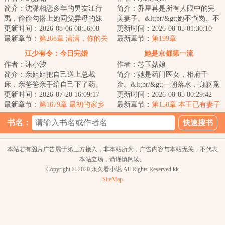
简介：沈潇相恋多年的男友江行
简介：乔星苒是所有人眼中的完
禹，偷偷勾搭上她同父异母的妹
美妻子。&lt;br/&gt;她不查岗、不
妹沈凌，珠胎暗结；偏心的父母
更新时间：2026-08-06 08:56:08
吃醋、不闹脾气。&lt;br/&gt;甚至
更新时间：2026-08-05 01:30:10
软硬兼施，逼她...
最新章节：
第268章 潇潇，你的关
得知丈夫...
最新章节：
第199章
注点是不是偏了
江少有令：今日完婚
她是京都第一流
作者：沐小汐
作者：芯玉姑娘
简介：亲姐姐把自己送上总裁
简介：她是药门医女，相府千
床，亲爸爸亲手给自己下了药。
金。&lt;br/&gt;一朝落水，身躯竟
从此我六亲不认！上错床的霸道
更新时间：2026-07-20 16:09:17
被穿越女霸占三年。&lt;br/&gt;再
更新时间：2026-08-05 00:29:42
总裁没想到却是面...
最新章节：
第1679章 最初的家乡
度归来，绝...
最新章节：
第158章 本王已有妻子
【大结局】
书名：
本站若有图片广告属于第三方接入，非本站所为，广告内容与本站无关，不代表
本站立场，请谨慎阅读。
Copyright © 2020 永久看小说 All Rights Reserved.kk
SiteMap