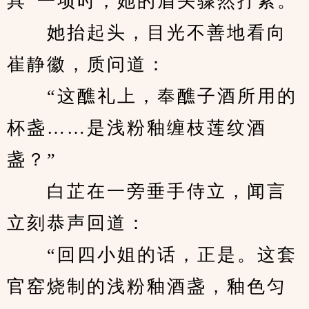
具”一项时，她的眉头骤然拧紧。
　　她抬起头，目光不善地看向
崔静徽，质问道：
　　“这醮礼上，奉醮子酒所用的
杯盏……是浅粉釉缠枝莲纹酒
盏？”
　　白芷在一旁垂手侍立，闻言
立刻恭声回道：
　　“回四小姐的话，正是。这套
官窑烧制的浅粉釉酒盏，釉色匀