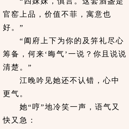
　　“四妹妹，慎言。这套酒盏是
官窑上品，价值不菲，寓意也
好。”
　　“阖府上下为你的及笄礼尽心
筹备，何来‘晦气’一说？你且说说
清楚。”
　　江晚吟见她还不认错，心中
更气。
　　她“哼”地冷笑一声，语气又
快又急：