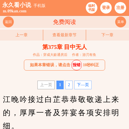
永久看小说
手机版
临时
登录
注册
书架
m.09kan.com
免费阅读
返回
菜单
上一章
查看最新章节
下一章
第375章 目中无人
作品：穿成大龄通房后
作者：游刃有鱼
如果本章错误，请点击
报错
10秒纠正
上一页
1
2
下—页
江晚吟接过白芷恭恭敬敬递上来
的，厚厚一沓及笄宴各项安排明
细。