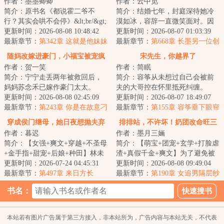
作者：墨墨卿卿
作者：云中觅
简介：原书名《都说霍二爷不
简介：结婚七年，封庭深待她冷
行？其实会哄不会停》&lt;br/&gt;
漠如冰，容辞一直微笑面对。因
恢复听力那天，阮念念得知自己
更新时间：2026-08-08 10:48:42
为她深爱着他。也相信终有一
更新时间：2026-08-07 01:03:39
被绿，甩了渣...
最新章节：
第342章 这就是他妹妹
天，她能将他的心...
最新章节：
第668章 长墨另一位创
南枝！
始人
随妈改嫁进豪门，小福宝被宠疯
宋先生，你越界了
作者：贺一笑
作者：简眠
了
简介：宁宁走丢两年被救回后，
简介：容筝从未想过自己会被前
妈妈苏念禾已嫁作豪门太太。
夫的大哥控在怀里抵死纠缠。
&lt;br/&gt;然而这个豪门，是个运
更新时间：2026-08-08 02:45:09
……容筝是一个心理医生，线上
更新时间：2026-08-07 18:49:07
势破败、千疮...
最新章节：
第243章 你是在故意刁
问诊碰见一个小三...
最新章节：
第155章 容筝垂下眼帘
难苏念禾吗？
小声说：“男女有别。”
穿成侯门继母，她日夜想抛夫弃
排排站，不许坏！奶团改命旺三
作者：暮迟
作者：墨月三婳
子
代
简介：【女强+爽文+穿越+不圣母
简介：【萌宝+团宠+玄学+打脸虐
+金手指+甜宠+后娘+种田】林未
渣+真假千金+爽文】为了避免被
穿过来，就成了寡妇兼后娘。几
更新时间：2026-07-24 04:45:31
渣爹扫地出门，跟着外祖一家造
更新时间：2026-08-08 09:49:04
个白眼狼拿着...
最新章节：
第497章 来日方长
反被斩首的悲...
最新章节：
第190章 女追男隔层纱
（完）
书名：
本站若有图片广告属于第三方接入，非本站所为，广告内容与本站无关，不代表