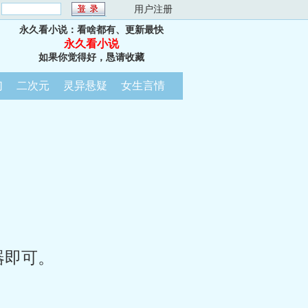
：
用户注册
永久看小说：看啥都有、更新最快
永久看小说
如果你觉得好，恳请收藏
幻
二次元
灵异悬疑
女生言情
器即可。