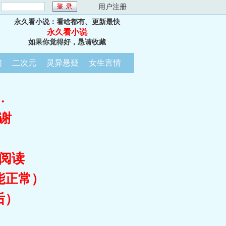
：
用户注册
永久看小说：看啥都有、更新最快
永久看小说
如果你觉得好，恳请收藏
幻
二次元
灵异悬疑
女生言情
…
谢
阅读
能正常）
后）