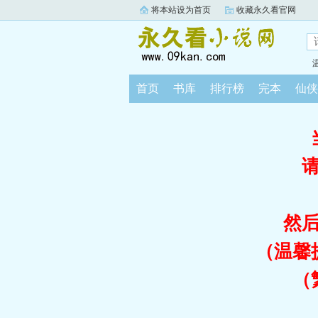
将本站设为首页
收藏永久看官网
首页
书库
排行榜
完本
仙侠
然
（温馨
（