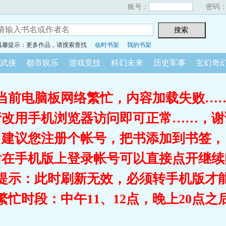
账号：
密码
温馨提示：更多作品，请搜索查找
临时书架
我的书架
武侠
都市娱乐
游戏竞技
科幻未来
历史军事
玄幻奇
当前电脑板网络繁忙，内容加载失败…
请改用手机浏览器访问即可正常……，谢
建议您注册个帐号，把书添加到书签，
后在手机版上登录帐号可以直接点开继续
提示：此时刷新无效，必须转手机版才
繁忙时段：中午11、12点，晚上20点之