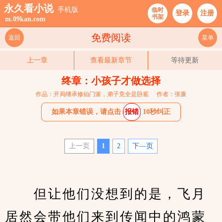
永久看小说
手机版
临时
登录
注册
书架
m.09kan.com
免费阅读
返回
菜单
上一章
查看最新章节
等待更新
终章：小孩子才做选择
作品：开局继承修仙门派，弟子竟全是卧底
作者：张廉
如果本章错误，请点击
报错
10秒纠正
上一页
1
2
下—页
　　但让他们没想到的是，飞月
居然会带他们来到传闻中的鸿蒙