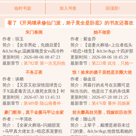
临时书架
加入书签
回顶部↑
看了《开局继承修仙门派，弟子竟全是卧底》的书友还喜欢
看
朱门春闺
她不做妾
作者：琼玉
作者：紫金乔
简介：【女非男处，先婚后爱】
简介：【追妻火葬场+上位者低头
&lt;br/&gt;温婉落魄贵女vs高冷矜
+暗恋+雄竞】&lt;br/&gt;十四岁那
贵权臣&lt;br/&gt;季含漪十四岁家
更新时间：2026-08-06 08:47:23
年，程绾以正妻之礼嫁入沈家。
更新时间：2026-08-06 18:45:29
道中落，...
最新章节：
第782章 第一次见到他
不曾想却被...
最新章节：
第223章 此生，只她一
的女儿
人
不务正夜
惊！捡来的傻子居然是京圈大佬
作者：谈栖
作者：杨金豆
简介：【又苏又欲深情混球贵公
简介：周暮行的名号在京圈可是
子X温柔毒舌活人微死女医生】时
响当当的。他是出了名的杀伐果
知渺深夜捡回一年未见，再见便
更新时间：2026-07-30 13:45:33
断，腹黑无情，在一众兄弟里
更新时间：2026-07-28 08:21:25
疑似“出轨”...
最新章节：
第489章 陆山南番外·
面，优秀到让人望...
最新章节：
第476章 番外 回娘家
蝴蝶
（下）
豪门断亲，真千金撕马甲让全家
前夫攀高枝另娶，我嫁权臣你哭
作者：一半清欢
作者：随山月
跪悔
什么
简介：【全家火葬场+闪婚甜宠
简介：上辈子，戴缨是谢容未过
+马甲真大佬女主+暗恋系宠妻狂
门的妻。&lt;br/&gt;他曾抵着她的