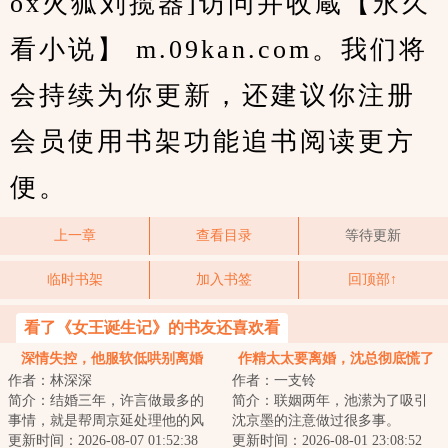
ox火狐刘揽器]访问并收蔵【永久
看小说】 m.09kan.com。我们将
会持续为你更新，还建议你注册
会员使用书架功能追书阅读更方
便。
上一章
查看目录
等待更新
临时书架
加入书签
回顶部↑
看了《女王诞生记》的书友还喜欢看
深情失控，他服软低哄别离婚
作精太太要离婚，沈总彻底慌了
作者：林深深
作者：一支铃
简介：结婚三年，许言做最多的
简介：联姻两年，池潆为了吸引
事情，就是帮周京延处理他的风
沈京墨的注意做过很多事。
流后事。直到又一次帮他处理完
更新时间：2026-08-07 01:52:38
&lt;br/&gt;然而得到他最多的一句
更新时间：2026-08-01 23:08:52