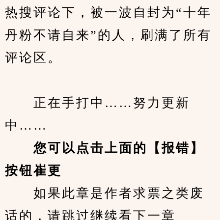
热搜评论下，被一波自封为“十年
丹粉不请自来”的人，刷满了所有
评论区。
　　正在手打中……努力更新
中……
您可以点击上面的【报错】
按钮崔更
　　如果此章是作者求票之类废
话的，请跳过继续看下一章