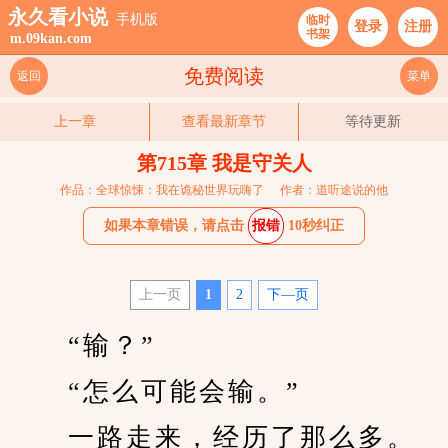
永久看小说
手机版
临时
登录
注册
书架
m.09kan.com
免费阅读
返回
菜单
上一章
查看最新章节
等待更新
第715章 我是守关人
作品：全球惊悚：我在诡秘世界玩嗨了
作者：道听途说的他
如果本章错误，请点击
报错
10秒纠正
上一页
1
2
下—页
　　“输？”
　　“怎么可能会输。”
　　一路走来，经历了那么多。