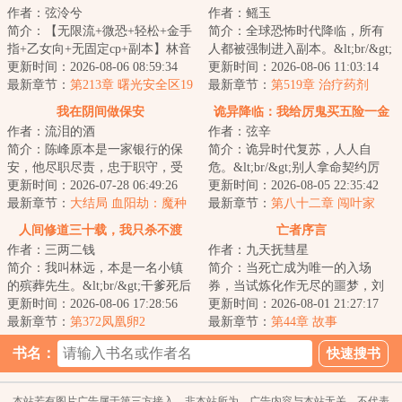
作者：弦泠兮
作者：鳐玉
简介：【无限流+微恐+轻松+金手
简介：全球恐怖时代降临，所有
指+乙女向+无固定cp+副本】林音
人都被强制进入副本。&lt;br/&gt;
希在女生宿舍里，被怪物杀死了
更新时间：2026-08-06 08:59:34
周浪本是个大学学生，诡异降
更新时间：2026-08-06 11:03:14
九十九次。第...
最新章节：
第213章 曙光安全区19
临，被迫进入...
最新章节：
第519章 治疗药剂
我在阴间做保安
诡异降临：我给厉鬼买五险一金
作者：流泪的酒
作者：弦辛
简介：陈峰原本是一家银行的保
简介：诡异时代复苏，人人自
安，他尽职尽责，忠于职守，受
危。&lt;br/&gt;别人拿命契约厉
到行长和行员的一致好评，原本
更新时间：2026-07-28 06:49:26
鬼，用命换力量。&lt;br/&gt;而林
更新时间：2026-08-05 22:35:42
风平浪静的生活...
最新章节：
大结局 血阳劫：魔种
夜觉醒【万灵...
最新章节：
第八十二章 闯叶家
焚世
人间修道三十载，我只杀不渡
亡者序言
作者：三两二钱
作者：九天抚彗星
简介：我叫林远，本是一名小镇
简介：当死亡成为唯一的入场
的殡葬先生。&lt;br/&gt;干爹死后
券，当试炼化作无尽的噩梦，刘
回魂，传我一道黑气。&lt;br/&gt;
更新时间：2026-08-06 17:28:56
蛰站在命运的分岔口，凝视着深
更新时间：2026-08-01 21:27:17
功力来自...
最新章节：
第372凤凰卵2
渊。这是一场精心...
最新章节：
第44章 故事
书名：
本站若有图片广告属于第三方接入，非本站所为，广告内容与本站无关，不代表