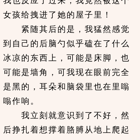
我也反应了过来，我竟然被这个
女孩给拽进了她的屋子里！
　　紧随其后的是，我猛然感觉
到自己的后脑勺似乎磕在了什么
冰凉的东西上，可能是床脚，也
可能是墙角，可我现在眼前完全
是黑的，耳朵和脑袋里也在里嗡
嗡作响。
　　我立刻就意识到了不好，然
后挣扎着想撑着胳膊从地上爬起