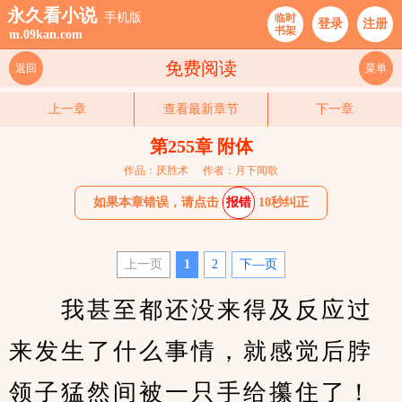
永久看小说
手机版
临时
登录
注册
书架
m.09kan.com
免费阅读
返回
菜单
上一章
查看最新章节
下一章
第255章 附体
作品：厌胜术
作者：月下闻歌
如果本章错误，请点击
报错
10秒纠正
上一页
1
2
下—页
　　我甚至都还没来得及反应过
来发生了什么事情，就感觉后脖
领子猛然间被一只手给攥住了！