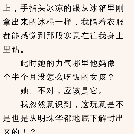
上，手指头冰凉的跟从冰箱里刚
拿出来的冰棍一样，我隔着衣服
都能感觉到那股寒意在往我身上
里钻。
　　此时她的力气哪里他妈像一
个半个月没怎么吃饭的女孩？
　　她、不对，应该是它。
　　我忽然意识到，这玩意是不
是也是从明珠华都地底下解封出
来的！？