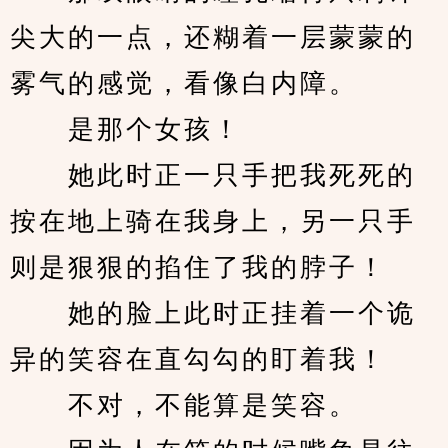
尖大的一点，还糊着一层蒙蒙的
雾气的感觉，看像白内障。
　　是那个女孩！
　　她此时正一只手把我死死的
按在地上骑在我身上，另一只手
则是狠狠的掐住了我的脖子！
　　她的脸上此时正挂着一个诡
异的笑容在直勾勾的盯着我！
　　不对，不能算是笑容。