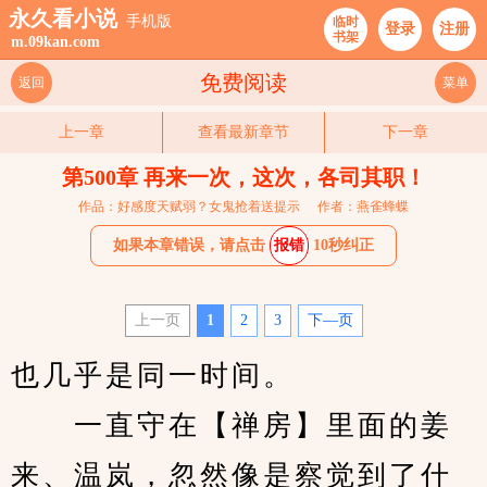
永久看小说
手机版
临时
登录
注册
书架
m.09kan.com
免费阅读
返回
菜单
上一章
查看最新章节
下一章
第500章 再来一次，这次，各司其职！
作品：好感度天赋弱？女鬼抢着送提示
作者：燕雀蜂蝶
如果本章错误，请点击
报错
10秒纠正
上一页
1
2
3
下—页
也几乎是同一时间。
　　一直守在【禅房】里面的姜
来、温岚，忽然像是察觉到了什