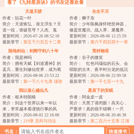
看了《九转星辰诀》的书友还喜欢看
天道天骄
生生不灭
作者：拈花一叶
作者：狮子东
简介：天道恢弘，谁主浮生？天
简介：少年陈枫身怀绝世神器，
道一役，谁破苍穹？人杰、鬼
修盖世魔功。战人界、屠魔界、
雄、楚翘、天骄，万载后的归
更新时间：2026-07-26 08:52:18
挑仙界、冲神界。打遍诸世界，
更新时间：2026-08-06 12:25:59
来，再踏归家路，再...
最新章节：
第五千六百五十二章
杀出冲天血路，...
最新章节：
第六千四百四十一章
传承和偶遇！下
超级风暴
陆地剑仙：剑阁守剑八十年
荒村物语
作者：我是神吗
作者：谷子的微笑
简介：拥有天赋【剑道通神】的
简介： 红色玛瑙似的石头、会
孟凡，重生到修仙世界，成为蜀
唱歌的古木、夜半时分龙的低沉
山剑派的剑阁守剑人。触摸到“七
更新时间：2026-08-06 23:53:22
的吼叫、以及阴森的密林中的鬼
更新时间：2026-08-06 22:09:58
星剑”，获得...
最新章节：
第一千八十九章 须弥
怪……以及他，...
最新章节：
第一千七百一十九
山，邪佛
章 如此兜售
我以道心越仙凡
星辰下的安眠
作者：栎木特朗格
作者：阿金皮一皮
简介：到这个世界以来一年以
简介：天黑了请闭眼！高关心，
来，李常越本着谨慎行事的风
严要求！真的很不错啊！一尺
格，到处搜集各种书籍，从历史
更新时间：2026-08-02 22:16:00
深，十米宽！...
更新时间：2026-08-06 20:46:38
地理传记到人物风格...
最新章节：
219章 灵药与功法
最新章节：
第二百六十五章 江湖
寻剑，风雨登门
书名：