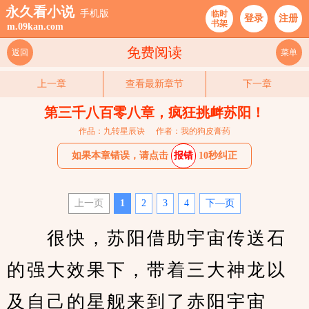
永久看小说
手机版
临时
登录
注册
书架
m.09kan.com
免费阅读
返回
菜单
上一章
查看最新章节
下一章
第三千八百零八章，疯狂挑衅苏阳！
作品：九转星辰诀
作者：我的狗皮膏药
如果本章错误，请点击
报错
10秒纠正
上一页
1
2
3
4
下—页
　　很快，苏阳借助宇宙传送石
的强大效果下，带着三大神龙以
及自己的星舰来到了赤阳宇宙