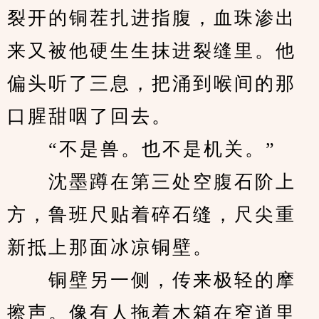
裂开的铜茬扎进指腹，血珠渗出
来又被他硬生生抹进裂缝里。他
偏头听了三息，把涌到喉间的那
口腥甜咽了回去。
　　“不是兽。也不是机关。”
　　沈墨蹲在第三处空腹石阶上
方，鲁班尺贴着碎石缝，尺尖重
新抵上那面冰凉铜壁。
　　铜壁另一侧，传来极轻的摩
擦声。像有人拖着木箱在窄道里