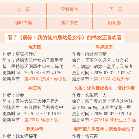
上一章
查看目录
下一章
临时书架
加入书签
回顶部↑
看了《震惊！我的徒弟居然是女帝》的书友还喜欢看
炼天图
界起通天
作者：草莓榨汁机
作者：雨过天可晴
简介：楚枫遭三位女弟子联手背
简介：天下合久必分，分久必
叛，手持炼天图重生归来，炼化
合，朝堂江胡如一盘局，天命者
万物，踏上成帝之路。&lt;br/&gt;
更新时间：2026-08-06 22:49:26
孙云天出世，魂分天下入战场江
更新时间：2026-07-31 21:02:57
婚内不同房...
最新章节：
第469章 楚枫：你也配
湖，夙命的转轮从...
最新章节：
第1156章 心境升华
站着和我说话？
神王塔
长生：让你延续香火，没让你量
作者：雪参
作者：长生第一人
产仙帝！
简介：天神大陆三大神丹师之一
简介：宗门发老婆？还有这种好
的陆长生，被红颜知己所害身中
事？&lt;br/&gt;李长生穿越一甲
上古奇毒。为炼制神丹活命，他
更新时间：2026-07-30 18:16:53
子，在大限将至时觉醒系统。
更新时间：2026-08-07 00:20:14
闯入绝地神王冢...
最新章节：
第765章 终极大战
&lt;br/&gt;只要...
最新章节：
第281章 李长生太牛逼
了
葬天神帝
看守废丹房五年，我偷偷成仙了
作者：我爱弹棉花
作者：雪花舞