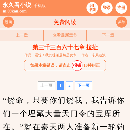
永久看小说
手机版
临时
登录
注册
书架
m.09kan.com
免费阅读
返回
菜单
上一章
查看最新章节
下一章
第三千三百六十七章 拉扯
作品：震惊！我的徒弟居然是女帝
作者：东风破浪
如果本章错误，请点击
报错
10秒纠正
上一页
1
2
下—页
“饶命，只要你们饶我，我告诉你
们一个埋藏大量天门令的宝库所
在。”就在秦天两人准备新一轮钓