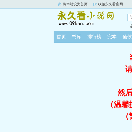
将本站设为首页
收藏永久看官网
首页
书库
排行榜
完本
仙侠
然
（温馨
（