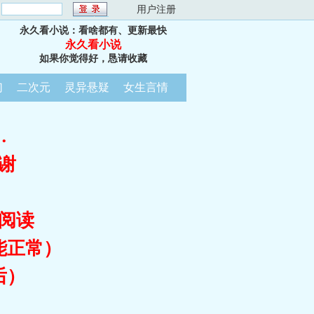
：
用户注册
永久看小说：看啥都有、更新最快
永久看小说
如果你觉得好，恳请收藏
幻
二次元
灵异悬疑
女生言情
…
谢
阅读
能正常）
后）