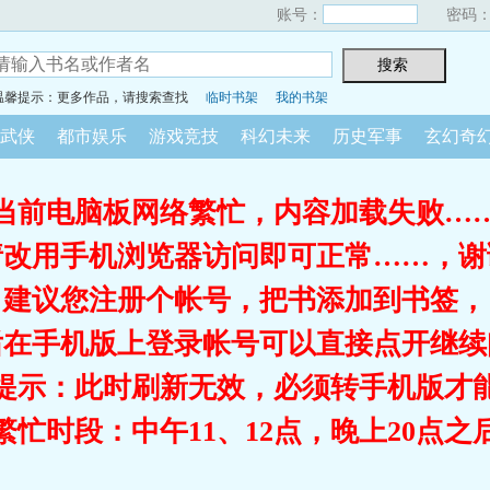
账号：
密码
温馨提示：更多作品，请搜索查找
临时书架
我的书架
武侠
都市娱乐
游戏竞技
科幻未来
历史军事
玄幻奇
当前电脑板网络繁忙，内容加载失败…
请改用手机浏览器访问即可正常……，谢
建议您注册个帐号，把书添加到书签，
后在手机版上登录帐号可以直接点开继续
提示：此时刷新无效，必须转手机版才
繁忙时段：中午11、12点，晚上20点之