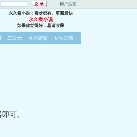
：
用户注册
永久看小说：看啥都有、更新最快
永久看小说
如果你觉得好，恳请收藏
幻
二次元
灵异悬疑
女生言情
器即可。