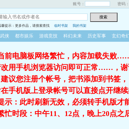
账号：
密码
温馨提示：更多作品，请搜索查找
临时书架
我的书架
武侠
都市娱乐
游戏竞技
科幻未来
历史军事
玄幻奇
当前电脑板网络繁忙，内容加载失败…
请改用手机浏览器访问即可正常……，谢
建议您注册个帐号，把书添加到书签，
后在手机版上登录帐号可以直接点开继续
提示：此时刷新无效，必须转手机版才
繁忙时段：中午11、12点，晚上20点之