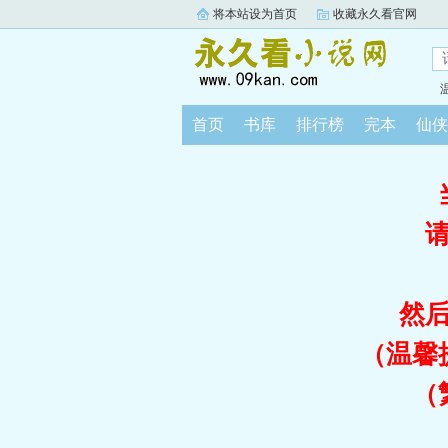
将本站设为首页
收藏永久看官网
首页
书库
排行榜
完本
仙侠
然
（温馨
（