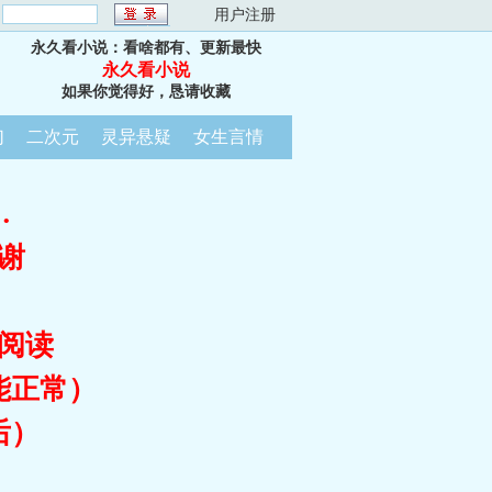
：
用户注册
永久看小说：看啥都有、更新最快
永久看小说
如果你觉得好，恳请收藏
幻
二次元
灵异悬疑
女生言情
…
谢
阅读
能正常）
后）