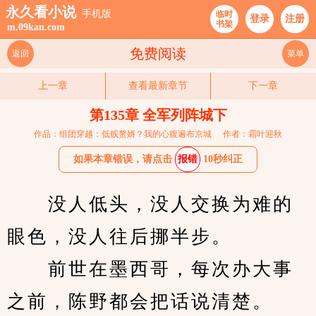
永久看小说
手机版
临时
登录
注册
书架
m.09kan.com
免费阅读
返回
菜单
上一章
查看最新章节
下一章
第135章 全军列阵城下
作品：组团穿越：低贱赘婿？我的心腹遍布京城
作者：霜叶迎秋
如果本章错误，请点击
报错
10秒纠正
　　没人低头，没人交换为难的
眼色，没人往后挪半步。
　　前世在墨西哥，每次办大事
之前，陈野都会把话说清楚。