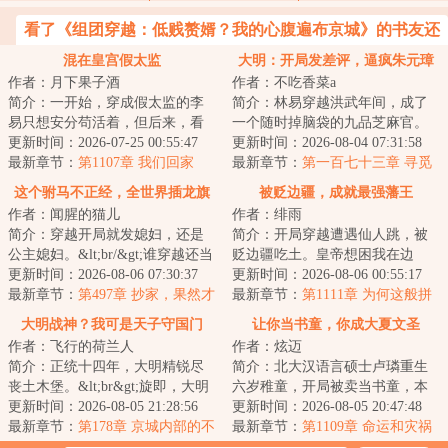
看了《组团穿越：低贱赘婿？我的心腹遍布京城》的书友还
喜欢看
混在皇宫假太监
大明：开局发差评，逼疯朱元璋
作者：月下果子酒
作者：不吃香菜a
简介：一开始，穿成假太监的李
简介：林易穿越洪武年间，成了
易只想安分苟活着，但后来，看
一个随时掉脑袋的九品芝麻官。
着高贵雍容的皇后，李易心思变
更新时间：2026-07-25 00:55:47
&lt;br/&gt;恰逢贪官鱼肉百姓，林
更新时间：2026-08-04 07:31:58
了。“江山你坐...
最新章节：
第1107章 我们回家
易反手绑定...
最新章节：
第一百七十三章 寻觅
大航海传奇CEO
这个驸马不正经，全世界插龙旗
被贬边疆，成就最强藩王
作者：闻腥的猫儿
作者：绯雨
抢女帝！
简介：穿越开局就发媳妇，还是
简介：开局穿越遭遇仙人跳，被
公主媳妇。&lt;br/&gt;谁穿越还当
贬边疆吃土。皇帝想困我在边
正经人？公主，皇后，女帝，勇
更新时间：2026-08-06 07:30:37
城？朝臣想看我笑话？却不知我
更新时间：2026-08-06 00:55:17
将，花魁，...
最新章节：
第497章 抄家，果然才
手握现代知识，开...
最新章节：
第1111章 为何这般拼
是来钱最快的！
命
大明战神？我可是天子守国门
让你当书童，你成大夏文圣
作者：飞行的荷兰人
作者：炫迈
简介：正统十四年，大明精锐尽
简介：北大汉语言硕士卢璘重生
丧土木堡。&lt;br&gt;旋即，大明
六岁稚童，开局被卖当书童，本
皇帝朱祁镇被瓦剌俘虏&lt;br&gt;
更新时间：2026-08-05 21:28:56
以为天崩开局，没想到这是个读
更新时间：2026-08-05 20:47:48
叩关叫门，...
最新章节：
第178章 京城内部的不
书人能够掌控天...
最新章节：
第1109章 命运和灾祸
对劲
结合！