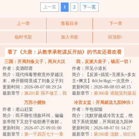
上一页
1
2
下—页
上一章
查看目录
下一章
临时书架
加入书签
回顶部↑
看了《大唐：从教李承乾谋反开始》的书友还喜欢看
三国：开局刘备义子，再兴大汉
我，反派大皇子，镇压一切！
作者：卖酒郎君
作者：拜见小道长
简介：现代缉毒警察意外穿越汉
简介：【反派+搞笑+无厘头+多女
末，睁开眼睛竟成了刘备义子刘
主+爽文】&lt;br/&gt;一次意外，
封。&lt;br/&gt;恰逢关羽兵败荆
更新时间：2026-08-07 08:29:24
让秦厉穿越到了封建古代，本想
更新时间：2026-08-08 03:48:15
州，被困麦城...
最新章节：
第201章 我不做王，我
着能勾栏听...
最新章节：
第306章 谁能笑到最后
只要兵权！
万历小捕快
冷宫太监：开局就送九阳神功！
作者：老山赶棠
作者：半包假烟
简介：民不聊生强敌环伺，偏偏
简介：沈默穿越成冷宫太监，绝
皇帝陛下又怠于临朝勇于敛财，
境下系统觉醒，开局就送九阳神
且看顺天府的小捕快如何除奸
更新时间：2026-07-25 09:01:00
功！&lt;br/&gt;香妃：“小默子，
更新时间：2026-08-07 01:14:27
佞、护山河、还民...
最新章节：
第一千四百七十一章
本宫体内寒...
最新章节：
第160章 沈默，咱们生