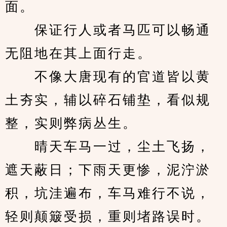
面。
　　保证行人或者马匹可以畅通
无阻地在其上面行走。
　　不像大唐现有的官道皆以黄
土夯实，辅以碎石铺垫，看似规
整，实则弊病丛生。
　　晴天车马一过，尘土飞扬，
遮天蔽日；下雨天更惨，泥泞淤
积，坑洼遍布，车马难行不说，
轻则颠簸受损，重则堵路误时。