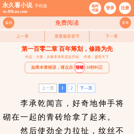
永久看小说
手机版
临时
登录
注册
书架
m.09kan.com
免费阅读
返回
菜单
上一章
查看最新章节
下一章
第一百零二章 百年筹划，修路为先
作品：大唐：从教李承乾谋反开始
作者：盛世天下
如果本章错误，请点击
报错
10秒纠正
上一页
1
2
下—页
　　李承乾闻言，好奇地伸手将
砌在一起的青砖给拿了起来。
　　然后使劲全力拉扯，纹丝不