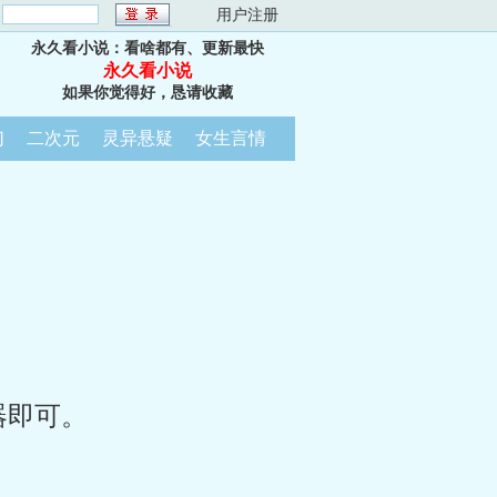
：
用户注册
永久看小说：看啥都有、更新最快
永久看小说
如果你觉得好，恳请收藏
幻
二次元
灵异悬疑
女生言情
器即可。