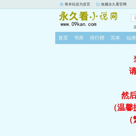
将本站设为首页
收藏永久看官网
首页
书库
排行榜
完本
仙侠
然
（温馨
（