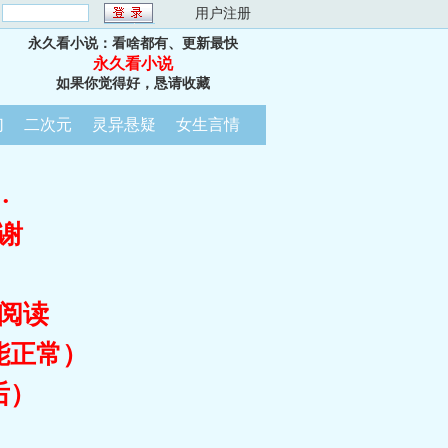
：
用户注册
永久看小说：看啥都有、更新最快
永久看小说
如果你觉得好，恳请收藏
幻
二次元
灵异悬疑
女生言情
…
谢
阅读
能正常）
后）