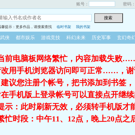
账号：
密码
温馨提示：更多作品，请搜索查找
临时书架
我的书架
武侠
都市娱乐
游戏竞技
科幻未来
历史军事
玄幻奇
当前电脑板网络繁忙，内容加载失败…
请改用手机浏览器访问即可正常……，谢
建议您注册个帐号，把书添加到书签，
后在手机版上登录帐号可以直接点开继续
提示：此时刷新无效，必须转手机版才
繁忙时段：中午11、12点，晚上20点之