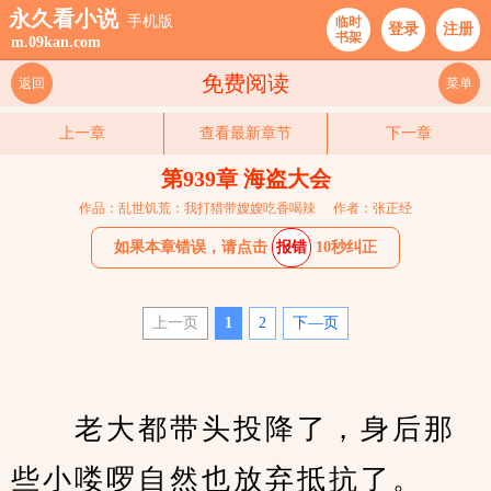
永久看小说
手机版
临时
登录
注册
书架
m.09kan.com
免费阅读
返回
菜单
上一章
查看最新章节
下一章
第939章 海盗大会
作品：乱世饥荒：我打猎带嫂嫂吃香喝辣
作者：张正经
如果本章错误，请点击
报错
10秒纠正
上一页
1
2
下—页
　　老大都带头投降了，身后那
些小喽啰自然也放弃抵抗了。