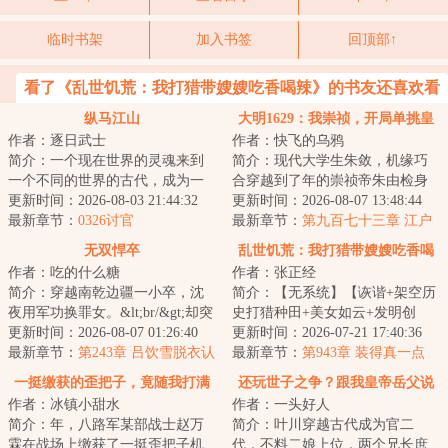
临时书架
加入书签
回顶部↑
看了《乱世饥荒：我打猎带嫂嫂吃香喝辣》的书友还喜欢看
纵马江山
大明1629：我崇祯，开局单挑皇
作者：逐日武士
作者：快飞的乌鸦
太极
简介：一个现在世界的灵魂来到
简介：现代大学生朱敛，机缘巧
一个不同的世界的古代，成为一
合穿越到了年的崇祯帝朱由检身
个被寄养在寺庙的小王子。当他
更新时间：2026-08-03 21:44:32
上。&lt;br/&gt;此时，大明国运将
更新时间：2026-08-07 13:48:44
向平安度过此生...
最新章节：
0326讨官
尽，天下将...
最新章节：
第九百七十三章 江户
死令
无双悍卒
乱世饥荒：我打猎带嫂嫂吃香喝
作者：吃的什么糖
作者：张正经
辣
简介：穿越南乾边疆一小卒，沈
简介：【无系统】【诙谐+架空历
夜用军功换罪女。&lt;br/&gt;却突
史打猎种田+美女如云+发明创
然发现自己温柔的大嫂、三年前
更新时间：2026-08-07 01:26:40
造】开局一个傻子？谁说我是傻
更新时间：2026-07-21 17:40:36
上门退婚的...
最新章节：
第243章 吕饮雪脱衣认
子，照样带着绝...
最新章节：
第943章 装得真一点
错，王石要回京了！
一挺缴获的歪把子，竟随我打满
还玩世子之争？跟我皇帝岳父说
作者：冰镇小甜水
作者：一头好人
全场
去吧！
简介：年，八路军某部战士赵万
简介：叶川穿越古代成为官二
霖在战场上缴获了一挺歪把子机
代，不料二娘上位，两个兄长庶