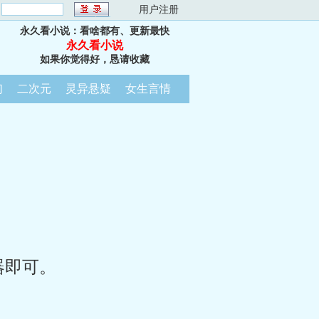
：
用户注册
永久看小说：看啥都有、更新最快
永久看小说
如果你觉得好，恳请收藏
幻
二次元
灵异悬疑
女生言情
器即可。