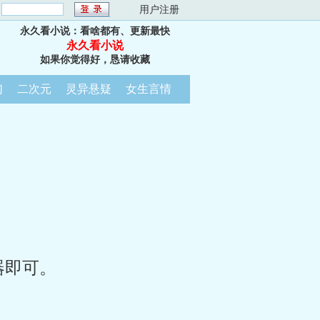
：
用户注册
永久看小说：看啥都有、更新最快
永久看小说
如果你觉得好，恳请收藏
幻
二次元
灵异悬疑
女生言情
器即可。