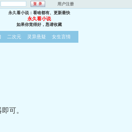
：
用户注册
永久看小说：看啥都有、更新最快
永久看小说
如果你觉得好，恳请收藏
幻
二次元
灵异悬疑
女生言情
器即可。