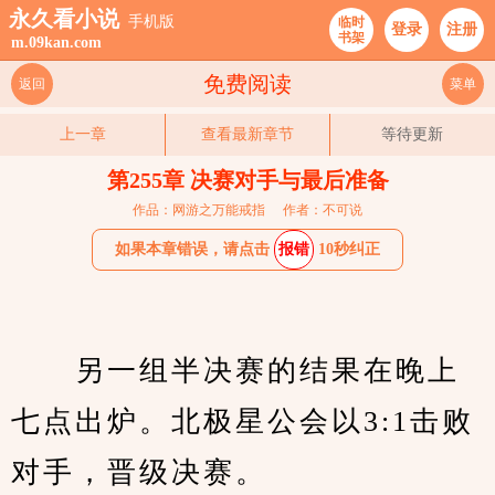
永久看小说
手机版
临时
登录
注册
书架
m.09kan.com
免费阅读
返回
菜单
上一章
查看最新章节
等待更新
第255章 决赛对手与最后准备
作品：网游之万能戒指
作者：不可说
如果本章错误，请点击
报错
10秒纠正
　　另一组半决赛的结果在晚上
七点出炉。北极星公会以3:1击败
对手，晋级决赛。