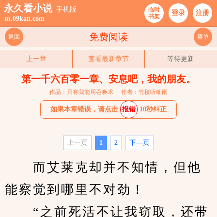
永久看小说
手机版
临时
登录
注册
书架
m.09kan.com
免费阅读
返回
菜单
上一章
查看最新章节
等待更新
第一千六百零一章、安息吧，我的朋友。
作品：只有我能用召唤术
作者：竹楼听细雨
如果本章错误，请点击
报错
10秒纠正
上一页
1
2
下—页
　　而艾莱克却并不知情，但他
能察觉到哪里不对劲！
　　“之前死活不让我窃取，还带