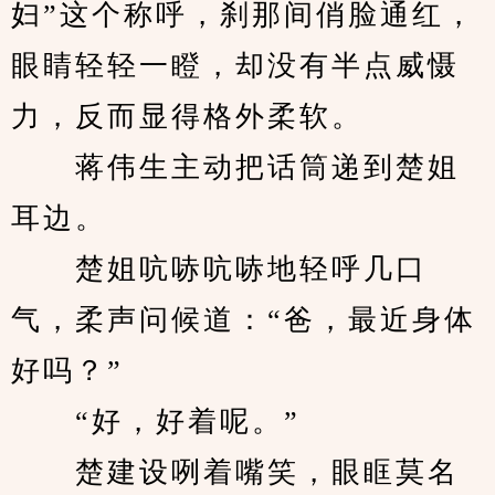
妇”这个称呼，刹那间俏脸通红，
眼睛轻轻一瞪，却没有半点威慑
力，反而显得格外柔软。
　　蒋伟生主动把话筒递到楚姐
耳边。
　　楚姐吭哧吭哧地轻呼几口
气，柔声问候道：“爸，最近身体
好吗？”
　　“好，好着呢。”
　　楚建设咧着嘴笑，眼眶莫名