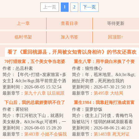
上一页
1
2
下—页
上一章
查看目录
等待更新
临时书架
加入书签
回顶部↑
看了《重回桃源县，开局被女知青以身相许》的书友还喜欢
看
70打猎致富，五个美女争当老婆
重生八零：用半袋白米换了个资
作者：怂且朴素
作者：狼性佛心
本家老婆
简介：【年代+打猎+发家致富+多
简介：年，苞米地里。&lt;br/&gt;
女主】&lt;br/&gt;陈平前世是个酒
她扯开衣襟，死死抱住我的
混子，硬生生拖垮全家，落到家
更新时间：2026-08-05 15:32:54
腿：“正哥，给我一口吃的，干什
更新时间：2026-07-30 21:50:19
破人亡。&l...
最新章节：
第九十八章 以后就跟
么都行！”&lt...
最新章节：
第495章 大结局
着陈哥干
下山后，我的总裁娇妻哄不住了
重生1984：我靠赶海打渔成首富
作者：雾轻轻
作者：菠萝炒饭
简介：李江河初次下山，就遇到
简介：债主上门讨债，青梅竹马
美女献身。&lt;br/&gt;可谁料，一
险被玷污！懦弱的林斌亲眼看着
夜情后对方竟翻脸，说他技术不
更新时间：2026-08-03 15:28:20
江清雪，一刀刺向那个玷污她的
更新时间：2026-08-06 21:46:23
行。&lt;br/...
最新章节：
第483章 小姐不会骗我
男人，却因此被...
最新章节：
第1483章 死无对证