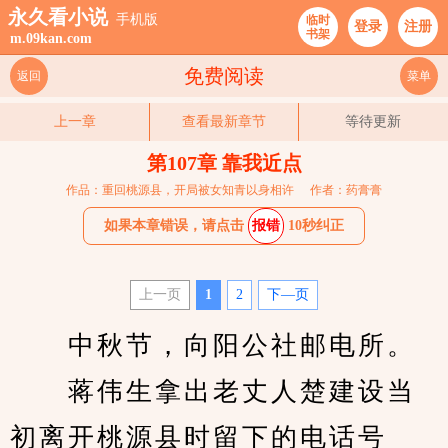
永久看小说
手机版
临时
登录
注册
书架
m.09kan.com
免费阅读
返回
菜单
上一章
查看最新章节
等待更新
第107章 靠我近点
作品：重回桃源县，开局被女知青以身相许
作者：药膏膏
如果本章错误，请点击
报错
10秒纠正
上一页
1
2
下—页
　　中秋节，向阳公社邮电所。
　　蒋伟生拿出老丈人楚建设当
初离开桃源县时留下的电话号