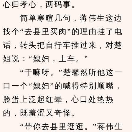
心归孝心，两码事。
　　简单寒暄几句，蒋伟生这边
找个“去县里买肉”的理由挂了电
话，转头把自行车推过来，对楚
姐说：“媳妇，上车。”
　　“干嘛呀。”楚馨然听他这一
口一个“媳妇”的喊得特别顺嘴，
脸蛋上泛起红晕，心口处热热
的，既羞涩又奇怪。
　　“带你去县里逛逛。”蒋伟生