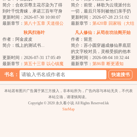
简介：合欢宗尊主花尽染为了得
简介：前世，林歌为云境派付出
到叶千忱青睐，承诺三百年守身
一切，最后只等到被他们亲手扔
如玉不采炉鼎，却在大婚之日惨
更新时间：2026-07-30 10:00:07
进兽潮给林婉偿命的下场。
更新时间：2026-07-28 23:51:02
遭背叛，最后落...
最新章节：
第八十五章 天道很公
&lt;br/&gt;重生回...
最新章节：
第420章 回家啦（大结
正
局）
秋风扫洛叶
凡人修仙：从苟在功法阁开始
作者：阿金皮皮
作者：留意
简介：线上的测试书...
简介：苏小圆穿越成修仙界底层
的文字校对员，灵根受损的他本
更新时间：2026-07-31 17:05:49
以为一生将碌碌无为。&lt;br/&gt;
更新时间：2026-08-04 10:32:44
最新章节：
第五十三章 以心镇魔
直到他发现...
最新章节：
第86章 断更通知
书名：
本站若有图片广告属于第三方接入，非本站所为，广告内容与本站无关，不代表
本站立场，请谨慎阅读。
Copyright © 2020 永久看小说 All Rights Reserved.kk
SiteMap