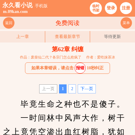
永久看小说
手机版
临时
登录
注册
书架
m.09kan.com
免费阅读
返回
菜单
上一章
查看最新章节
等待更新
第62章 纠缠
作品：废柴仙二代？各宗门怎么抢疯了
作者：爱吃抹茶冰
如果本章错误，请点击
报错
10秒纠正
上一页
1
2
下—页
　　毕竟生命之种也不是傻子。
　　一时间林中风声大作，树干
之上竟凭空渗出血红树脂，犹如