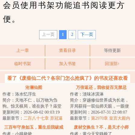
会员使用书架功能追书阅读更方
便。
上一页
1
2
下—页
上一章
查看目录
等待更新
临时书架
加入书签
回顶部↑
看了《废柴仙二代？各宗门怎么抢疯了》的书友还喜欢看
沧澜仙图
万倍返还，我收徒百无禁忌
作者：洛水忆浮生
作者：淡味冰淇淋
简介：天地不仁，以万物为刍
简介：穿越修仙世界成为长老，
狗。惊天棋局，谁在执子？庙堂
开局获得一双仙师天眼，一眼便
与江湖、热血与阴谋、爱情与背
更新时间：2026-08-02 00:03:19
可看穿无数弟子资质与缺陷；收
更新时间：2026-07-31 22:08:07
叛、血海深仇与儿...
最新章节：
二百八十七章 弃冠逼
徒圣阶资质弟子...
最新章节：
第2970章 皇宫大殿内
宫义何辞
的夜空
三百年守身如玉，重生后我破戒
废材交换生？不，是天才小师
作者：小猫挠挠
作者：黄少天安静极了
了
妹！