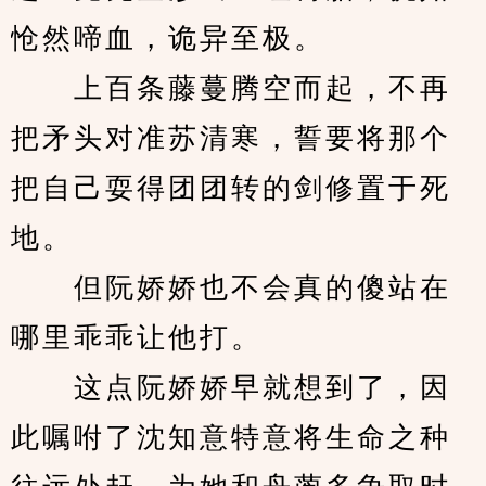
怆然啼血，诡异至极。
　　上百条藤蔓腾空而起，不再
把矛头对准苏清寒，誓要将那个
把自己耍得团团转的剑修置于死
地。
　　但阮娇娇也不会真的傻站在
哪里乖乖让他打。
　　这点阮娇娇早就想到了，因
此嘱咐了沈知意特意将生命之种