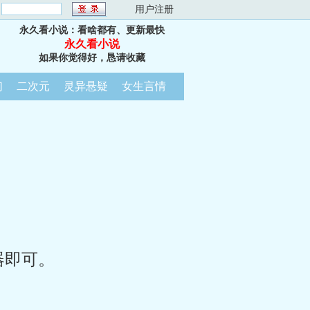
：
用户注册
永久看小说：看啥都有、更新最快
永久看小说
如果你觉得好，恳请收藏
幻
二次元
灵异悬疑
女生言情
器即可。