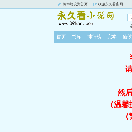
将本站设为首页
收藏永久看官网
首页
书库
排行榜
完本
仙侠
然
（温馨
（