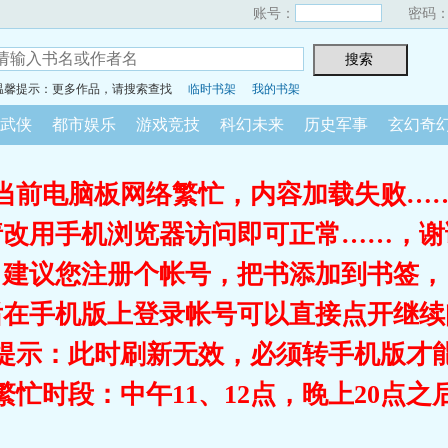
账号：
密码
温馨提示：更多作品，请搜索查找
临时书架
我的书架
武侠
都市娱乐
游戏竞技
科幻未来
历史军事
玄幻奇
当前电脑板网络繁忙，内容加载失败…
请改用手机浏览器访问即可正常……，谢
建议您注册个帐号，把书添加到书签，
后在手机版上登录帐号可以直接点开继续
提示：此时刷新无效，必须转手机版才
繁忙时段：中午11、12点，晚上20点之