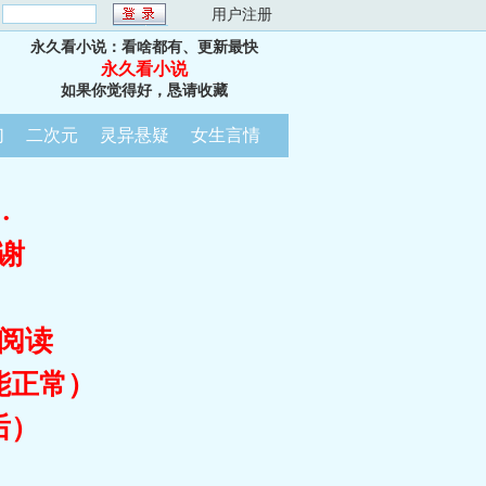
：
用户注册
永久看小说：看啥都有、更新最快
永久看小说
如果你觉得好，恳请收藏
幻
二次元
灵异悬疑
女生言情
…
谢
阅读
能正常）
后）