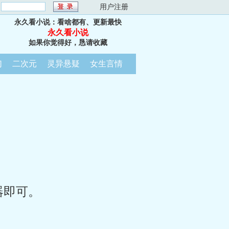
：
用户注册
永久看小说：看啥都有、更新最快
永久看小说
如果你觉得好，恳请收藏
幻
二次元
灵异悬疑
女生言情
器即可。