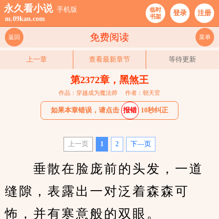
永久看小说
手机版
临时
登录
注册
书架
m.09kan.com
免费阅读
返回
菜单
上一章
查看最新章节
等待更新
第2372章，黑煞王
作品：穿越成为魔法师
作者：朝天官
如果本章错误，请点击
报错
10秒纠正
上一页
1
2
下—页
　　垂散在脸庞前的头发，一道
缝隙，表露出一对泛着森森可
怖，并有寒意般的双眼。