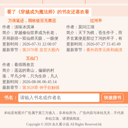
看了《穿越成为魔法师》的书友还喜欢看
万倍返还，我收徒百无禁忌
过河卒
作者：淡味冰淇淋
作者：莫问江湖
简介：穿越修仙世界成为长老，
简介：天下为棋，苍生作子，而
开局获得一双仙师天眼，一眼便
齐玄素便是那过了河的卒子，有
可看穿无数弟子资质与缺陷；收
更新时间：2026-07-31 22:08:07
进无退，一往无前。...
更新时间：2026-07-27 15:45:49
徒圣阶资质弟子...
最新章节：
第2970章 皇宫大殿内
最新章节：
番外四李元殊和姚清
的夜空
五仙门
作者：看得两叁言
简介：遥远的青山，偏僻的村
落，平凡少年，只为生存，凡人
生活却化作修仙之路，有谁是
更新时间：2026-08-06 06:45:14
真，有谁是假？有谁...
最新章节：
第3028章 伸手欲触镜
中影
书名：
本站若有图片广告属于第三方接入，非本站所为，广告内容与本站无关，不代表
本站立场，请谨慎阅读。
Copyright © 2020 永久看小说 All Rights Reserved.kk