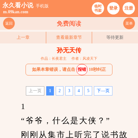
永久看小说
手机版
临时
登录
注册
书架
m.09kan.com
免费阅读
返回
菜单
上一章
查看最新章节
等待更新
孙无天传
作品：长夜君主
作者：风凌天下
如果本章错误，请点击
报错
10秒纠正
上一页
1
2
3
4
5
下—页
　　1
　　“爷爷，什么是大侠？”
　　刚刚从集市上听完了说书故