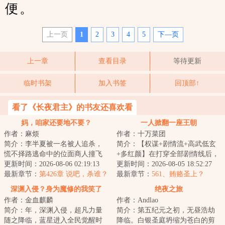
便。
上一页
1
2
3
4
5
下—页
上一章
查看目录
等待更新
临时书架
加入书签
回顶部↑
看了《长夜君主》的书友还喜欢看
妈，咱家还要地不要？
一人掀翻一座王朝
作者：麻烦
作者：十万菜团
简介：李半夏被一名被人追杀，
简介：【权谋+剧情流+高武低玄
慌不择路逃命中的位面商人撞飞
+多红颜】在打穿全部剧情线后，
到了异世界，位面商人垂死之际
更新时间：2026-08-06 02:19:13
李明夷穿越到了游戏《天下潮》
更新时间：2026-08-05 18:52:27
企图将自身残躯...
最新章节：
第426章 说吧，杀谁？
中，成为了刚...
最新章节：
561、贿赂圣上？
深渊入侵？身为魔修的我笑了
绝夜之旅
作者：金血麒麟
作者：Andlao
简介：年，深渊入侵，超凡力量
简介：第五纪元之初，无昼浩劫
随之降临，蓝星进入全民觉醒时
降临。白银圣庭坍缩为苍白的剪