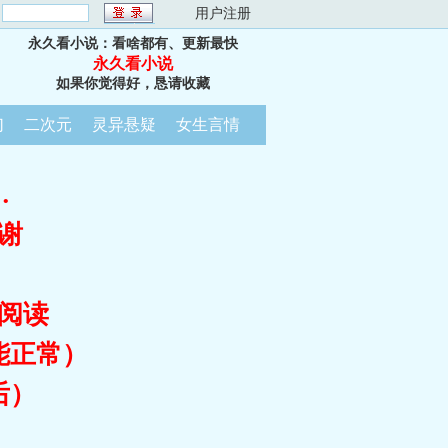
：
用户注册
永久看小说：看啥都有、更新最快
永久看小说
如果你觉得好，恳请收藏
幻
二次元
灵异悬疑
女生言情
…
谢
阅读
能正常）
后）