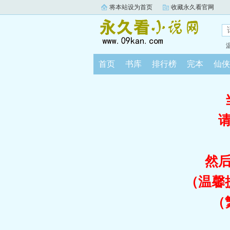
将本站设为首页
收藏永久看官网
首页
书库
排行榜
完本
仙侠
然
（温馨
（