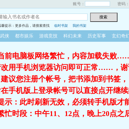
账号：
密码
温馨提示：更多作品，请搜索查找
临时书架
我的书架
武侠
都市娱乐
游戏竞技
科幻未来
历史军事
玄幻奇
当前电脑板网络繁忙，内容加载失败…
请改用手机浏览器访问即可正常……，谢
建议您注册个帐号，把书添加到书签，
后在手机版上登录帐号可以直接点开继续
提示：此时刷新无效，必须转手机版才
繁忙时段：中午11、12点，晚上20点之