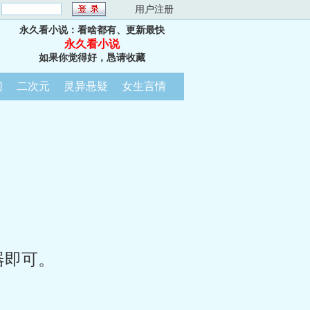
：
用户注册
永久看小说：看啥都有、更新最快
永久看小说
如果你觉得好，恳请收藏
幻
二次元
灵异悬疑
女生言情
器即可。