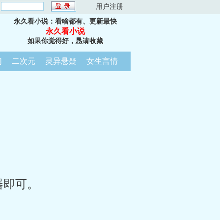
：
用户注册
永久看小说：看啥都有、更新最快
永久看小说
如果你觉得好，恳请收藏
幻
二次元
灵异悬疑
女生言情
器即可。