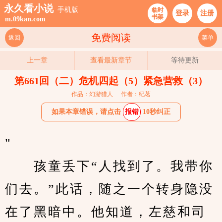
永久看小说
手机版
临时
登录
注册
书架
m.09kan.com
免费阅读
返回
菜单
上一章
查看最新章节
等待更新
第661回（二）危机四起（5）紧急营救（3）
作品：幻游猎人
作者：纪茗
如果本章错误，请点击
报错
10秒纠正
"                                          
　　孩童丢下“人找到了。我带你
们去。”此话，随之一个转身隐没
在了黑暗中。他知道，左慈和司