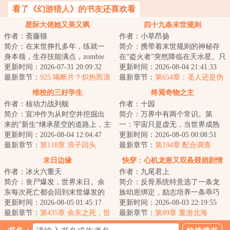
看了《幻游猎人》的书友还喜欢看
星际大佬她又美又飒
四十九条末世规则
作者：斋藤猫
作者：小草昂扬
简介：在末世挣扎多年，练就一
简介：携带着末世规则的神秘存
身本领，生存技能满点，zombie
在“盗火者”突然降临在天水星。只
一手一个跟砍瓜切菜似的夏洛，
更新时间：2026-07-31 20:09:32
有通过全部四十九条末世规则考
更新时间：2026-08-04 21:41:33
她挂了。再睁眼...
最新章节：
925.喝断片？炽热而浪
验的人类，...
最新章节：
第654章：圣人还是伪
漫的恋情？要联系方式！
人
维校的三好学生
终焉奇物之主
作者：核动力战列舰
作者：十园
简介：宣冲作为从时空井挖掘出
简介：万界中有两个常识。第
来的”新生“继承星空的道路上，主
一：宇宙只是虚无，当世界成熟
打一个自信。功课能做得好，炮
更新时间：2026-08-04 12:04:47
后，将会无可避免地坠入母河，
更新时间：2026-08-05 00:08:51
火顶得住，...
最新章节：
第118章 浪子回头
往终焉而去。届时...
最新章节：
第194章 配合调查
末日边缘
快穿：心机龙崽又双叒叕崩剧情
作者：冰火六重天
作者：九尾君上
简介：丧尸爆发，世界末日。余
简介：反骨系统特意选了一条龙
东每次死亡都会回到末世爆发的
族幼崽绑定，励志培养一条乖巧
前一周。一个学生，一周时间。
更新时间：2026-08-05 01:45:17
听话的小棉袄，为祂疯，为祂
更新时间：2026-08-03 22:19:55
他能改变什么？...
最新章节：
第435章 余东之死，世
狂，为祂哐哐撞大...
最新章节：
第89章 重游北海
界陪葬（本卷完）