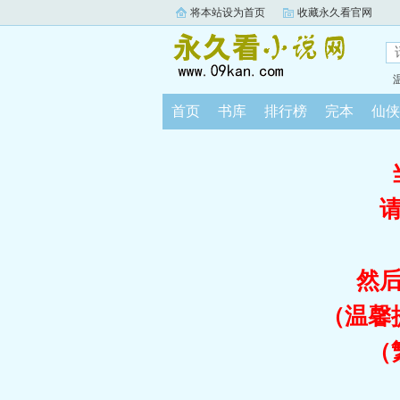
将本站设为首页
收藏永久看官网
首页
书库
排行榜
完本
仙侠
然
（温馨
（