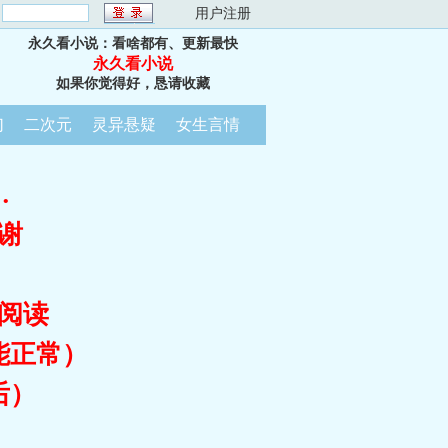
：
用户注册
永久看小说：看啥都有、更新最快
永久看小说
如果你觉得好，恳请收藏
幻
二次元
灵异悬疑
女生言情
…
谢
阅读
能正常）
后）