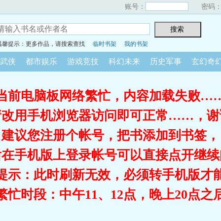
账号：
密码
温馨提示：更多作品，请搜索查找
临时书架
我的书架
武侠
都市娱乐
游戏竞技
科幻未来
历史军事
玄幻奇
当前电脑板网络繁忙，内容加载失败…
请改用手机浏览器访问即可正常……，谢
建议您注册个帐号，把书添加到书签，
后在手机版上登录帐号可以直接点开继续
提示：此时刷新无效，必须转手机版才
繁忙时段：中午11、12点，晚上20点之