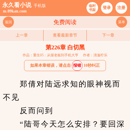
永久看小说
手机版
临时
登录
注册
书架
m.09kan.com
免费阅读
返回
菜单
上一章
查看最新章节
下一章
第226章 白切黑
作品：重生05：从煤老板到手机大亨
作者：清漩柠乐
如果本章错误，请点击
报错
10秒纠正
　　郑倩对陆远求知的眼神视而
不见
　　反而问到
　　“陆哥今天怎么安排？要回深