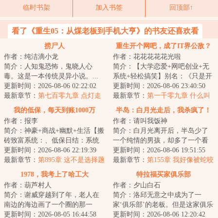
临时书架
加入书签
回顶部↑
看了《重生05：从煤老板到手机大亨》的书友还喜欢看
捞尸人
重生开个网吧，成了IT界公敌？
作者：纯洁滴小龙
作者：花花花花花光啦
简介：人知鬼恐怖，鬼晓人心
简介：【大学恋爱+网吧创业+无
毒。这是一本传统灵异小说。...
系统+轻松搞笑】别名：《只是开
更新时间：2026-08-06 02:22:02
个网吧，怎么就有伤风化
更新时间：2026-08-06 23:40:50
最新章节：
第七百零九章 点灯走
了？》、《这个网吧...
最新章节：
第一千零九章 什么叫
江！
科技改变命运？
我的低保，每天到账1000万
半岛：白月光走后，我杀疯了！
作者：报李
作者：请叫我饭神
简介：神豪+商战+幽默+生活【搬
简介：白月光离开后，半岛少了
砖致富系统：、低保日结：系统
一个纯情的男孩，却多了一个看
按日给予低保补贴，补贴金额=宿
更新时间：2026-08-06 22:19:39
狗都深情的人渣。...
更新时间：2026-08-06 19:51:55
主岗位底薪X...
最新章节：
第895章 这不是选择题
最新章节：
第155章 我好像被蛇咬
了
1978，我考上了哈工大
特拉福买家俱乐部
作者：葫芦村人
作者：夕山白石
简介：谢威穿越到了年，老人在
简介：洛邱无意之中成为了一
南边的海边画了一个圈的那一
家‘俱乐部’的老板。但是这家俱乐
年，也是恢复高考的第二年。了
更新时间：2026-08-05 16:44:58
部好奇怪。它不仅仅拥有一个工
更新时间：2026-08-06 12:20:42