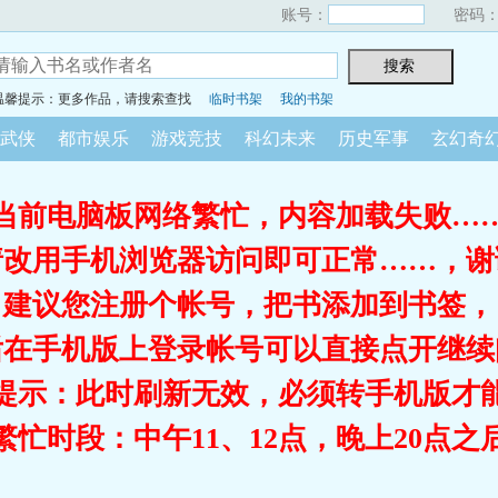
账号：
密码
温馨提示：更多作品，请搜索查找
临时书架
我的书架
武侠
都市娱乐
游戏竞技
科幻未来
历史军事
玄幻奇
当前电脑板网络繁忙，内容加载失败…
请改用手机浏览器访问即可正常……，谢
建议您注册个帐号，把书添加到书签，
后在手机版上登录帐号可以直接点开继续
提示：此时刷新无效，必须转手机版才
繁忙时段：中午11、12点，晚上20点之