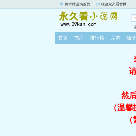
将本站设为首页
收藏永久看官网
首页
书库
排行榜
完本
仙侠
然
（温馨
（