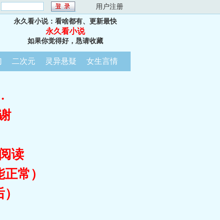
：
用户注册
永久看小说：看啥都有、更新最快
永久看小说
如果你觉得好，恳请收藏
幻
二次元
灵异悬疑
女生言情
…
谢
阅读
能正常）
后）