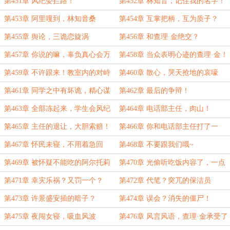
不会突然消失！
第451章 风纪委拦路！
第452章 林知音，记住我的名字！
第453章 阿里嘎到，林知音桑
第454章 互掌把柄，互为质子？
第455章 舆论，三诡恋旋涡
第456章 和查理·金绝交？
第457章 你说的嘛，辜负真心会万
第458章 当众表明心迹的查理·金！
劫不复的嘞
第459章 不许跟来！教室内的对峙
第460章 散心，哭天抢地的哀嚎
第461章 同学之中有坏诡，精心谋
第462章 最后的争辩！
划的勒索！
第463章 全部冻起来，学生会风纪
第464章 电话部主任，肉山！
委书记！
第465章 主任的退让，大胆索赔！
第466章 你和电话部主任打了一
架？
第467章 怀民未寝，不用着急回
第468章 不要跟我们哦~
答？
第469章 被怀疑不能吃的阿尔托莉
第470章 光偷听吃饭内容了，一点
雅！阴差阳错
正事没谈？
第471章 幸灾乐祸？又罚一个？
第472章 代笔？突兀的保洁员
第473章 许景盛安插的暗子？
第474章 误会？消失的僵尸！
第475章 夜闯女寝，吸血风波
第476章 风言风语，查理·金承受了