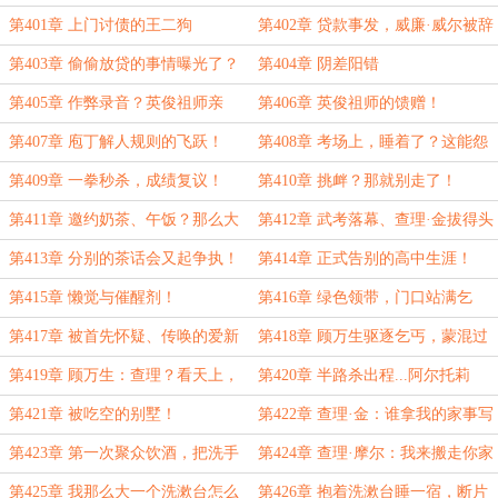
第401章 上门讨债的王二狗
第402章 贷款事发，威廉·威尔被辞
退
第403章 偷偷放贷的事情曝光了？
第404章 阴差阳错
第405章 作弊录音？英俊祖师亲
第406章 英俊祖师的馈赠！
临，慌了！
第407章 庖丁解人规则的飞跃！
第408章 考场上，睡着了？这能怨
谁！
第409章 一拳秒杀，成绩复议！
第410章 挑衅？那就别走了！
第411章 邀约奶茶、午饭？那么大
第412章 武考落幕、查理·金拔得头
两桶奶茶不见！
筹！
第413章 分别的茶话会又起争执！
第414章 正式告别的高中生涯！
第415章 懒觉与催醒剂！
第416章 绿色领带，门口站满乞
丐！
第417章 被首先怀疑、传唤的爱新
第418章 顾万生驱逐乞丐，蒙混过
觉罗·紫卉！
关的爱新觉罗·紫卉
第419章 顾万生：查理？看天上，
第420章 半路杀出程...阿尔托莉
起飞咯~
雅！
第421章 被吃空的别墅！
第422章 查理·金：谁拿我的家事写
传记呢？
第423章 第一次聚众饮酒，把洗手
第424章 查理·摩尔：我来搬走你家
池送你好了？
洗漱台
第425章 我那么大一个洗漱台怎么
第426章 抱着洗漱台睡一宿，断片