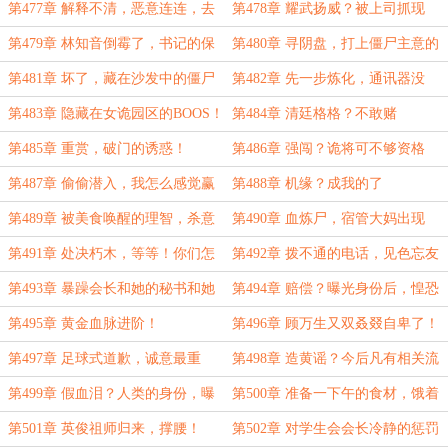
一切！
第477章 解释不清，恶意连连，去
第478章 耀武扬威？被上司抓现
学生会讨说法
行！
第479章 林知音倒霉了，书记的保
第480章 寻阴盘，打上僵尸主意的
证
赢嫚和娴琦
第481章 坏了，藏在沙发中的僵尸
第482章 先一步炼化，通讯器没
开！
第483章 隐藏在女诡园区的BOOS！
第484章 清廷格格？不敢赌
第485章 重赏，破门的诱惑！
第486章 强闯？诡将可不够资格
第487章 偷偷潜入，我怎么感觉赢
第488章 机缘？成我的了
嫚有一点死了
第489章 被美食唤醒的理智，杀意
第490章 血炼尸，宿管大妈出现
仍在！
第491章 处决朽木，等等！你们怎
第492章 拨不通的电话，见色忘友
么把家底都掏出来了
的混蛋！
第493章 暴躁会长和她的秘书和她
第494章 赔偿？曝光身份后，惶恐
的男宠
的学生会干部们
第495章 黄金血脉进阶！
第496章 顾万生又双叒叕自卑了！
第497章 足球式道歉，诚意最重
第498章 造黄谣？今后凡有相关流
要？
言，都是出自你口
第499章 假血泪？人类的身份，曝
第500章 准备一下午的食材，饿着
光了！
肚子走的
第501章 英俊祖师归来，撑腰！
第502章 对学生会会长冷静的惩罚