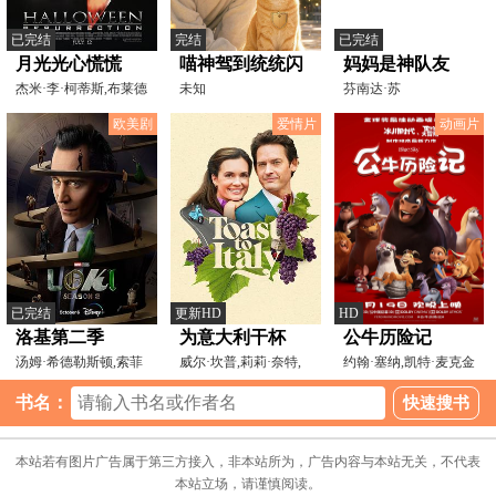
已完结
完结
已完结
月光光心慌慌
喵神驾到统统闪
妈妈是神队友
8[电影解说]
杰米·李·柯蒂斯,布莱德
开
未知
芬南达·苏
·洛里,巴斯塔·莱
沙,Thiaguinho,EduardaPorto
欧美剧
爱情片
动画片
已完结
更新HD
HD
洛基第二季
为意大利干杯
公牛历险记
汤姆·希德勒斯顿,索菲
威尔·坎普,莉莉·奈特,
约翰·塞纳,凯特·麦克金
娅·迪·马蒂诺,欧文
托里·德维托,Carol
农,莉莉·戴,鲍比
书名：
本站若有图片广告属于第三方接入，非本站所为，广告内容与本站无关，不代表
本站立场，请谨慎阅读。