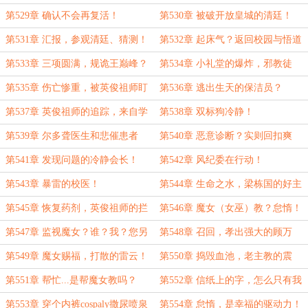
手！
第529章 确认不会再复活！
第530章 被破开放皇城的清廷！
第531章 汇报，参观清廷、猜测！
第532章 起床气？返回校园与悟道
茶！
第533章 三项圆满，规诡王巅峰？
第534章 小礼堂的爆炸，邪教徒
寻求英俊祖师的帮助
第535章 伤亡惨重，被英俊祖师盯
第536章 逃出生天的保洁员？
上的邪教徒！
第537章 英俊祖师的追踪，来自学
第538章 双标狗冷静！
生会长冷静的求助
第539章 尔多聋医生和悲催患者
第540章 恶意诊断？实则回扣爽
吃！
第541章 发现问题的冷静会长！
第542章 风纪委在行动！
第543章 暴雷的校医！
第544章 生命之水，梁栋国的好主
意！
第545章 恢复药剂，英俊祖师的拦
第546章 魔女（女巫）教？怠惰！
截！
第547章 监视魔女？谁？我？您另
第548章 召回，孝出强大的顾万
请高明吧！
生！
第549章 魔女赐福，打散的雷云！
第550章 捣毁血池，老主教的震
惊！
第551章 帮忙...是帮魔女教吗？
第552章 信纸上的字，怎么只有我
能看到？
第553章 穿个内裤cospaly撒尿喷泉
第554章 怠惰，是幸福的驱动力！