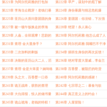
团团的异样
弃的路易十六
第221章 为阿尔托莉雅的打包加
第222章 早产，谋划中的庖丁解
料！
人？
第223章 李海当众戳穿！老钱们暴
第224章 身份暴露与猜忌危机爆
力维护
发！
第225章 亚历山大质问姜团团的身
第226章 姜团团：你没错，下次强
份来历
杀他
第227章 被一顿午饭换走的李海
第228章 绝望！杀人诛心
第229章 人彘，全班观摩！悲剧的
第230章 阿尔托莉雅:他怎么成了人
李海
彘还在笑？
第231章 查理·金大显身手？
第232章 阿尔托莉雅:我嘴巴不干净
了
第233章 二次加料的剩饭
第234章 插班生身份的再次反馈！
第235章 决裂的亚历山大二人，滔
第236章 绝对零度大显威，李金兰
天巨浪
的醒悟？
第237章 查理·金是大笨蛋？娴琦格
第238章 百香婴，被阻拦的吃货
格的义检提议！
王！
第239章 头之大，百香婴一口吞
第240章 阿尔托莉雅的感谢！
下！
第241章 诡王战终，获胜的查理
第242章 七宗罪之二：暴食与欲
家！
第243章 大仇得报，惊人的储书量
第244章 真正意义上的约会！
第245章 诡山诡海，老钱的特权！
第246章 人屋冒险！