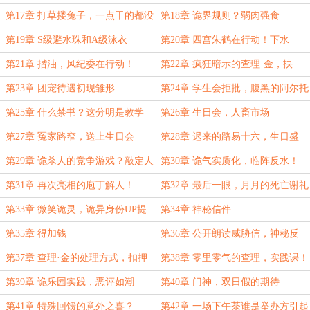
理少爷
还要脸？
第17章 打草搂兔子，一点干的都没
第18章 诡界规则？弱肉强食
有？
第19章 S级避水珠和A级泳衣
第20章 四宫朱鹤在行动！下水
第21章 揩油，风纪委在行动！
第22章 疯狂暗示的查理·金，抉
择！
第23章 团宠待遇初现雏形
第24章 学生会拒批，腹黑的阿尔托
莉雅
第25章 什么禁书？这分明是教学
第26章 生日会，人畜市场
书！
第27章 冤家路窄，送上生日会
第28章 迟来的路易十六，生日盛
宴！
第29章 诡杀人的竞争游戏？敲定人
第30章 诡气实质化，临阵反水！
选
第31章 再次亮相的庖丁解人！
第32章 最后一眼，月月的死亡谢礼
第33章 微笑诡灵，诡异身份UP提
第34章 神秘信件
升！
第35章 得加钱
第36章 公开朗读威胁信，神秘反
馈！
第37章 查理·金的处理方式，扣押
第38章 零里零气的查理，实践课！
《吸血鬼...》
第39章 诡乐园实践，恶评如潮
第40章 门神，双日假的期待
第41章 特殊回馈的意外之喜？
第42章 一场下午茶谁是举办方引起