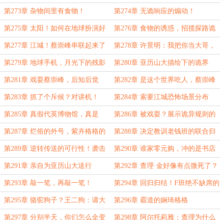
峰的质问！
第273章 杂物间里有食物！
第274章 无诡响应的煽动！
第275章 太阳！如何在地球扮演好
第276章 食物的诱惑，招揽探路诡
一个诡异！
第277章 江城！蔡崇峰串联起来了
第278章 许景明：我把你当大哥，
你偷我..
第279章 地球手机，月光下的残影
第280章 亚历山大描绘下的诡界
第281章 戏耍蔡崇峰，后知后觉
第282章 是这个世界吃人，蔡崇峰
卒
第283章 抓了个斥候？对讲机！
第284章 索要江城恐怖场景分布
图！
第285章 真假代英博物馆，真是
第286章 被戏耍？展示诡异规则的
一‘虫’混蛋
力量
第287章 烂俗的外号，紫卉格格的
第288章 决定教训老钱班的联合归
一亿赏金！
来者？
第289章 逆转传送的可行性！袭击
第290章 谁家零元购，冲的是书店
啊！
第291章 亲自为亚历山大送行
第292章 查理·金好像有点微死了？
第293章 敲一笔，再敲一笔！
第294章 回归归结！F班绝不缺席的
约定
第295章 骆驼狗子？王二狗：请大
第296章 霸道的娴琦格格
小姐尽情鞭策！
第297章 分别半天，你们怎么全变
第298章 阿尔托莉雅：查理为什么