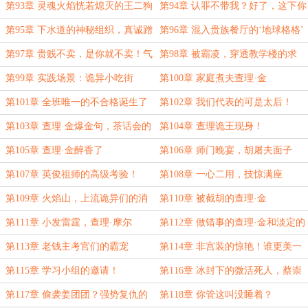
车
第93章 灵魂火焰恍若熄灭的王二狗
第94章 认罪不带我？好了，这下你
们满意了
第95章 下水道的神秘组织，真诚蹭
第96章 混入贵族餐厅的‘地球格格’
车的小蝙蝠
第97章 贵贱不卖，是你就不卖！气
第98章 被霸凌，穿透教学楼的求
崩的‘地球格格’
救！
第99章 实践场景：诡异小吃街
第100章 家庭煮夫查理·金
第101章 全班唯一的不合格诞生了
第102章 我们代表的可是太后！
第103章 查理·金爆金句，茶话会的
第104章 查理诡王现身！
不速之客
第105章 查理·金醉香了
第106章 师门晚宴，胡屠夫面子
UP【表情】！
第107章 英俊祖师的高级考验！
第108章 一心二用，技惊满座
第109章 火焰山，上流诡异们的消
第110章 被截胡的查理·金
遣
第111章 小发雷霆，查理·摩尔
第112章 做错事的查理·金和淡定的
的‘正经’主意
摩尔
第113章 老钱主考官们的霸宠
第114章 非宫装的惊艳！谁更美一
些？
第115章 学习小组的邀请！
第116章 冰封下的微活死人，蔡崇
峰的发现
第117章 偷袭姜团团？强势复仇的
第118章 你管这叫没睡着？