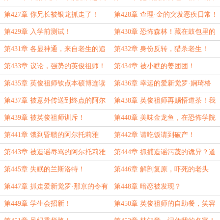
不见了？
了？
第427章 你兄长被银龙抓走了！
第428章 查理·金的突发恶疾日常！
第429章 入学前测试！
第430章 恐怖森林！藏在鼓包里的
人类！
第431章 各显神通，来自老生的追
第432章 身份反转，猎杀老生！
踪
第433章 议论，强势的英俊祖师！
第434章 被小瞧的姜团团！
第435章 英俊祖师钦点本硕博连读
第436章 幸运的爱新觉罗·娴琦格
的事情被曝光了！
格！
第437章 被意外传送到终点的阿尔
第438章 英俊祖师再赐悟道茶！我
托莉雅！
可怜的金龙鱼！
第439章 被英俊祖师训斥！
第440章 美味金龙鱼，在恐怖学院
内迷路了！
第441章 饿到昏聩的阿尔托莉雅
第442章 请吃饭请到破产！
第443章 被造谣辱骂的阿尔托莉雅
第444章 抓捕造谣污蔑的诡异？道
歉？晚了！
第445章 失眠的兰斯洛特！
第446章 解剖复原，吓死的老头
第447章 抓走爱新觉罗·那京的令有
第448章 暗恋被发现？
其诡
第449章 学生会招新！
第450章 英俊祖师的自助餐，笑容