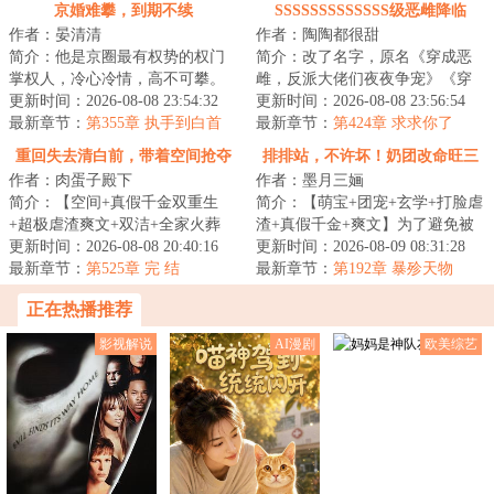
京婚难攀，到期不续
SSSSSSSSSSSSS级恶雌降临
作者：晏清清
作者：陶陶都很甜
简介：他是京圈最有权势的权门
简介：改了名字，原名《穿成恶
掌权人，冷心冷情，高不可攀。
雌，反派大佬们夜夜争宠》《穿
&lt;br/&gt;她是清冷貌美的小医
更新时间：2026-08-08 23:54:32
越兽世：恶雌降临，兽夫超宠
更新时间：2026-08-08 23:56:54
生，爹不疼，...
最新章节：
第355章 执手到白首
的》&lt;br/&gt;...
最新章节：
第424章 求求你了
重回失去清白前，带着空间抢夺
排排站，不许坏！奶团改命旺三
作者：肉蛋子殿下
作者：墨月三婳
江山
代
简介：【空间+真假千金双重生
简介：【萌宝+团宠+玄学+打脸虐
+超极虐渣爽文+双洁+全家火葬
渣+真假千金+爽文】为了避免被
场】&lt;br/&gt;【白切黑、貌美绝
更新时间：2026-08-08 20:40:16
渣爹扫地出门，跟着外祖一家造
更新时间：2026-08-09 08:31:28
伦贵女+禁欲、...
最新章节：
第525章 完 结
反被斩首的悲...
最新章节：
第192章 暴殄天物
正在热播推荐
影视解说
AI漫剧
欧美综艺