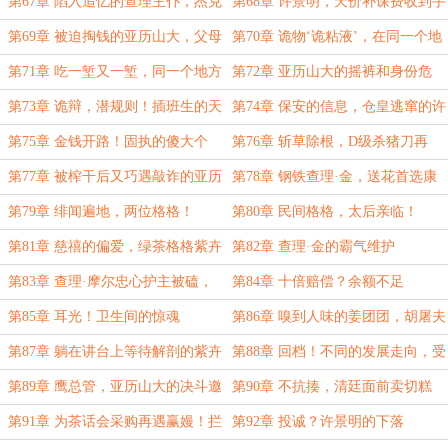
四更）
第67章 陷入追忆的查理主仆，杰克
第68章 许景明，天价补课费收到手
的好主意！
软
第69章 被迫掏钱的亚历山大，父母
第70章 诡物‘诡粘液’，在同一个地
上门！（第四更）
方栽倒两次
第71章 吃一堑又一堑，同一个地方
第72章 亚历山大的摇裤和身份危
跌倒三次！
机！
第73章 诡辩，潜规则！插班生的天
第74章 保安的信息，仓皇逃窜的许
差地别
景明
第75章 金钱开路！固执的傻大个
第76章 斩草除根，D级杀猪刀再
现！
第77章 被榨干后又巧遇敲诈的亚历
第78章 钢铁查理·金，送花首选康
山大！糊弄差事
乃馨
第79章 绯闻遍地，两位格格！
第80章 民间格格，太后亲临！
第81章 慈禧的偏爱，绿茶格格紫卉
第82章 查理·金的霸气维护
第83章 查理·摩尔忠心护主被磕，
第84章 十倍赔偿？余额不足
白色药片
第85章 耳光！卫生间的惊魂
第86章 嗅到人味的姜团团，胡屠夫
抢课！
第87章 躺在讲台上等待解剖的紫卉
第88章 回档！不同的发展走向，受
格格
伤的却总是她！
第89章 鹰总管，亚历山大的决斗邀
第90章 不抗揍，清廷面前卖切糕
请！
第91章 为茶话会采购再遇赢嫚！拦
第92章 投诚？许景明的下落