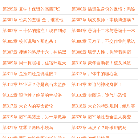
成熟了？
勾引兰斯洛特？
第299章 复学！保留的高四F班
第300章 插班生身份的反馈：愚诡
十二术
第301章 恐高的查理·金，谁惹他
第302章 埃文教师：本硕博连读？
了？
幸运儿罢了！
第303章 三十亿的赌注！现在到你
第304章 愚诡十二术与愚诡十一术
验资了
的对决！
第305章 校长说和？那也杀！
第306章 夭寿了，不交作业的承诺
被胡屠夫曝光了！
第307章 凄惨的路易十六，神秘黑
第308章 壕无人性，你管着叫宿
袍！
舍？
第309章 同一栋寝楼，住宿环境天
第310章 豪华自助餐！梳头风波
差地别？
第311章 是预知还是诡遮眼？
第312章 尸体中的噬心蛊
第313章 毕业证？你是说当太监多
第314章 窘迫的神秘身影！
拿200诡币吗？
第315章 跟他姓？绝望的兰斯洛
第316章 实践课，诡气与恐惧
特！
第317章 大仓内的夺命齿轮
第318章 大仓的特殊规则，绝对零
度再现！
第319章 屠宰黑猪王，另一条诡异
第320章 屠宰场牲畜全是人类变
进阶的路线！
得！
第321章 红雾？两匹小矮马
第322章 马没了？吓破胆的马