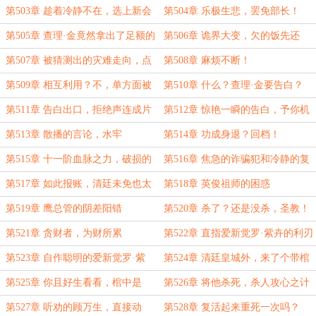
第503章 趁着冷静不在，选上新会
第504章 乐极生悲，罢免部长！
长了！
第505章 查理·金竟然拿出了足额的
第506章 诡界大变，欠的饭先还
罚抄？
上？
第507章 被猜测出的灾难走向，点
第508章 麻烦不断！
拨梁栋国
第509章 相互利用？不，单方面被
第510章 什么？查理·金要告白？
坑
第511章 告白出口，拒绝声连成片
第512章 惊艳一瞬的告白，予你机
会，攥住命运
第513章 散播的言论，水牢
第514章 功成身退？回档！
第515章 十一阶血脉之力，破损的
第516章 焦急的诈骗犯和冷静的复
回档！
仇！
第517章 如此报账，清廷未免也太
第518章 英俊祖师的困惑
贪了
第519章 鹰总管的阴差阳错
第520章 杀了？还是没杀，圣教！
第521章 贪财者，为财所累
第522章 直指爱新觉罗·紫卉的利刃
第523章 自作聪明的爱新觉罗·紫
第524章 清廷皇城外，来了个带棺
卉，大难临头
材的诡王！
第525章 你且好生看看，棺中是
第526章 将他杀死，杀人攻心之计
谁？
第527章 听劝的顾万生，直接动
第528章 复活起来重死一次吗？