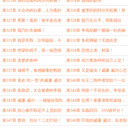
第323章 遇到危险的阿尔托莉雅？
第324章 诡线的妙用
第325章 大仓内的白雾，人与畜的
第326章 被烫到的阿尔托莉雅！探
转化
索
第327章 黑雾！诡异：狼羊嵌合体
第328章 顾万生出手，雨夜戏台
第329章 我乃红衣巅峰！
第330章 争风吃醋？横插一杠的娴
琦格格
第331章 诡异军阵，尔等鼹鼠，今
第332章 鱼死网破？无诡在意
日可悔？
第333章 绝望的戏子，第一抹恐惧
第334章 恐惧之体，村落！
之气
第335章 贪婪的丧钟
第336章 劝兰斯洛特把自己上交！
第337章 咸猪手，偷感极重的甄校
第338章 又是蛊虫？威廉·威尔心态
医！
崩了
第339章 喜欢‘吃一堑’的威廉·威尔
第340章 向王二狗申请贷款？一出
一百归！
第341章 套路贷，大仓被袭的李丽
第342章 绝路？不存在的，夸张老
质和路易十六
钱的底蕴
第343章 威廉·威尔：一顿饭给我吃
第344章 拉黑？索要请客吃饭钱，
破产了？
AA
第345章 担心被开除还不上贷款的
第346章 实践回归，SSS级评分！
威廉·威尔！
第347章 查宿、扣分？二次打劫！
第348章 吓跪的威廉·威尔，实名制