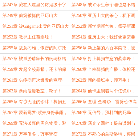
第247章 藏在人屋里的厉鬼级十字
第248章 或许余生养个雕也是不错
架？这是谋杀！
的选择？
第249章 偷窥被抓的亚历山大
第250章 亚历山大的杀心，私下调
查！
第251章 被Galgame出卖的亚历山大
第252章 新学期新气象，需要新课
桌的亚历山大！
第253章 教导主任蔡崇峰！
第254章 亚历山大：我好像更需要
慈善捐款？
第255章 故意刁难，饿昏的阿尔托
第256章 新上架的六百本禁书，被
莉雅！
抓了？
第257章 被威胁请家长的娴琦格格
第258章 打上募捐主意的蔡崇峰！
与叶卡捷琳娜
第259章 发起全校募捐，还卡的保
第260章 全校募捐的广播，体检还
证！
是来了！
第261章 头疼病再次爆发的查理·
第262章 新的插班生，顾万生！
金，操心的摩尔
第263章 暴雨浸漫教室，靴子！
第264章 他卡里躺着两个亿诡币，
谁给谁募捐？
第265章 有惊无险的诊脉！募捐五
第266章 查理·金确诊，雷劈恐怖高
万，就给你三千？
校！
第267章 爱新觉罗·紫卉身份暴露，
第268章 无信号，预料到的死局
完全封锁的教学楼
第269章 无法破坏的黑色物质，避
第270章 曙光？回档！提前谋划与
水珠！
提前离场
第271章 万事俱备，万事皆变
第272章 不死心的兰斯洛特，蔡崇