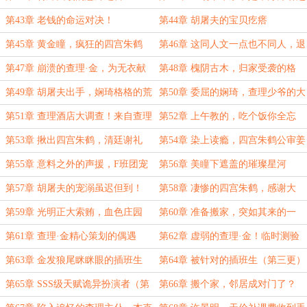
的点天灯
第43章 老钱的命运对决！
第44章 胡屠夫的宝贝疙瘩
第45章 黄金瞳，疯狂的四宫朱鹤
第46章 这同人文一点也不同人，退
钱...换一本！
第47章 崩溃的查理·金，为无衣献
第48章 槐阴古木，归家受袭的格
命的锐士
格！
第49章 胡屠夫出手，娴琦格格的荒
第50章 委屈的娴琦，查理少爷的大
唐猜测！
危机！
第51章 查理酒店大调查！来自查理
第52章 上午教的，吃个饭你全忘
·金的灵魂质问
了？
第53章 揪出四宫朱鹤，清廷谢礼
第54章 染上读瘾，四宫朱鹤公审姜
团团
第55章 意料之外的声援，F班团宠
第56章 美瞳下遮盖的璀璨星河
初养成
第57章 胡屠夫的宠溺虽迟但到！
第58章 凄惨的四宫朱鹤，感谢大
会！
第59章 光明正大索贿，血色庄园
第60章 准备搬家，突如其来的一
磕！
第61章 查理·金精心策划的偶遇
第62章 虚弱的查理·金！临时测验
（第一更）
第63章 金发狼尾眯眯眼的插班生
第64章 被针对的插班生（第三更）
（第二更）
第65章 SSS级天赋诡异扮演者（第
第66章 搬个家，邻居成对门了？