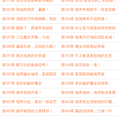
第579章 去往悟道茶树参悟规则
第580章 查理·金母亲死亡的真相！
第581章 再临阿房宫，赢嫚！
第582章 诡帝争相抢夺，悟道茶树
下
第583章 清廷的万年梧桐树，色欲
第584章 皇城将军不战而逃！
魔女
第585章 随根了，两诡帝未战先
第586章 向父皇与英俊祖师求救的
逃，
赢嫚
第587章 三位魔女齐聚，大战
第588章 被夷为平地的清廷皇城！
第589章 嬴政归来，沉闷的大殿！
第590章 魔女内部再起争端
第591章 再次现身的许景盛
第592章 打上银龙家祖地的主意
第593章 顾万生的血脉悲鸣！
第594章 祖宗劝告：逃！
第595章 诡界融合地球，姜团团苏
第596章 姜团团突破诡帝级
醒
第597章 发狂的嫉妒魔女
第598章 来自嫉妒魔女的背刺
第599章 诡帝雷劫升级！
第600章 诡界崩碎，地球扮演者重
返地球
第601章 地球大乱，最后一抹诅咒
第602章 诡界意志溃散前的叮嘱，
之力
来自地球意志的欢迎
第603章 被吓破胆的人类联邦！
第604章 嬴政的抉择，江城一中