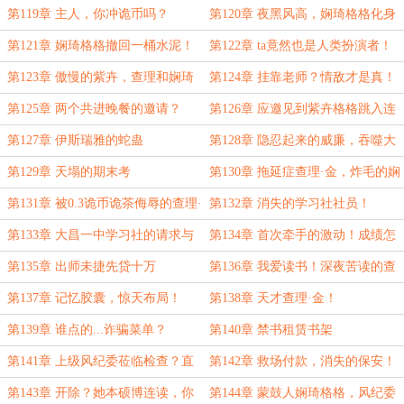
老钱们
第119章 主人，你冲诡币吗？
第120章 夜黑风高，娴琦格格化身
水泥工
第121章 娴琦格格撤回一桶水泥！
第122章 ta竟然也是人类扮演者！
第123章 傲慢的紫卉，查理和娴琦
第124章 挂靠老师？情敌才是真！
的乌龙
第125章 两个共进晚餐的邀请？
第126章 应邀见到紫卉格格跳入连
环坑
第127章 伊斯瑞雅的蛇蛊
第128章 隐忍起来的威廉，吞噬大
笑诡灵
第129章 天塌的期末考
第130章 拖延症查理·金，炸毛的娴
琦格格
第131章 被0.3诡币诡茶侮辱的查理·
第132章 消失的学习社社员！
金！
第133章 大昌一中学习社的请求与
第134章 首次牵手的激动！成绩怎
保障
么还倒退了？
第135章 出师未捷先贷十万
第136章 我爱读书！深夜苦读的查
理·金
第137章 记忆胶囊，惊天布局！
第138章 天才查理·金！
第139章 谁点的...诈骗菜单？
第140章 禁书租赁书架
第141章 上级风纪委莅临检查？直
第142章 救场付款，消失的保安！
奔食堂？
第143章 开除？她本硕博连读，你
第144章 蒙鼓人娴琦格格，风纪委