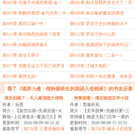
第605章 沦落下水道的查理·金！
第606章 刚才是我声音太大了！态
度翻转
第607章 和解的查理·金与贝蒂，半
第608章 来自嫉妒魔女的诱惑
路杀出的嫉妒魔女
第609章 重回江城一中！
第610章 罗珍泞主任和她的儿子
第611章 有些熟悉的感觉？错觉
第612章 罗珍泞的小心思
第613章 尖酸刻薄李春生
第614章 姜团团留下的诡帝印记！
第615章 食堂王胖子
第616章 最终复仇（二合一）
第617章 亲眼见证儿子死亡的罗珍
第618章 江城大危机！
泞！心脉受损
第619章 最终之战
第620章 回档？四次重逢，请多指
教
看了《诡异入侵：假扮插班生的我误入老钱班》的书友还喜
欢看
渣夫别跪了，夫人嫁顶级大佬啦
神算甜妻：傅总独宠玄学小祖
作者：乐恩
作者：雪落听风
宗！
简介：【架空位面+先虐后甜+火
简介：【玄学甜爽+先婚后爱+三
葬场+上位者低头+蓄谋已久】和
世情缘】她是天机门百年一遇的
周聿川结婚的第三年，温颂终于
更新时间：2026-08-09 00:22:42
玄学小天才，天生玄瞳能断阴
更新时间：2026-08-09 15:33:55
知道了他的心上...
最新章节：
第534章 只要有她在身
阳，却命劫缠身，...
最新章节：
第236章 喊夫人也就算
边
了