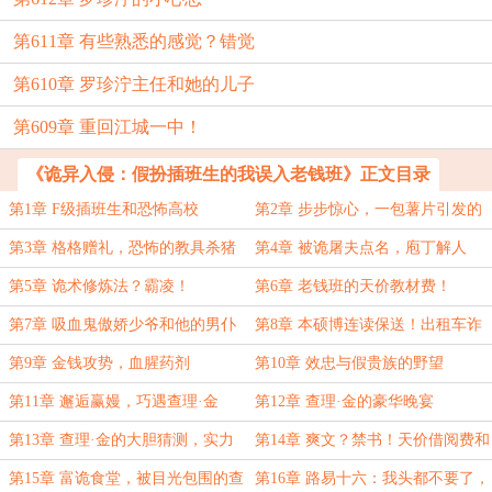
第611章 有些熟悉的感觉？错觉
第610章 罗珍泞主任和她的儿子
第609章 重回江城一中！
《诡异入侵：假扮插班生的我误入老钱班》正文目录
第1章 F级插班生和恐怖高校
第2章 步步惊心，一包薯片引发的
血案
第3章 格格赠礼，恐怖的教具杀猪
第4章 被诡屠夫点名，庖丁解人
刀
第5章 诡术修炼法？霸凌！
第6章 老钱班的天价教材费！
第7章 吸血鬼傲娇少爷和他的男仆
第8章 本硕博连读保送！出租车诈
执事
骗
第9章 金钱攻势，血腥药剂
第10章 效忠与假贵族的野望
第11章 邂逅赢嫚，巧遇查理·金
第12章 查理·金的豪华晚宴
第13章 查理·金的大胆猜测，实力
第14章 爽文？禁书！天价借阅费和
提升E！
拧巴的查理·金
第15章 富诡食堂，被目光包围的查
第16章 路易十六：我头都不要了，