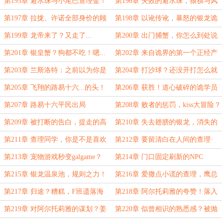
看看！
第195章 避水珠与小尾巴查理金！
第196章 失效的避水珠，狼狈与风
度
第197章 拉拢、许诺全部身价的顾
第198章 以讹传讹，暴怒的银龙诡
万生！
帝！
第199章 龙帝来了？又走了...
第200章 出门捕蟹，你怎么到处说
我死了？
第201章 银皇蟹？狗都不吃！嗯...
第202章 来自诡界的第一个正经产
狗不吃顾万生吃
业！篝火宴会
第203章 兰斯洛特：之前以为你是
第204章 打沙球？还没开打怎么就
智障来的！
成弱势方了！
第205章 飞翔的路易十六...的头！
第206章 获胜！道心破碎的诡学员
们
第207章 路易十六平民出局
第208章 败者的惩罚，kiss大冒险？
第209章 被打断的告白，提走的高
第210章 失去翅膀的银龙，消失的
跟鞋
高跟鞋
第211章 查理同学，你是不是喜欢
第212章 要留清白在人间的查理·
姜同学？
金？他真的跳了！
第213章 宠物游戏秒变galgame？
第214章 门口固定刷新的NPC
第215章 银龙温泉池，规则之力！
第216章 爱撒点小谎的查理，鹰总
管的致命追问
第217章 归途？糟糕，F班遗落海
第218章 阿尔托莉雅的夸赞！落入
岛！
诡界的车
第219章 对阿尔托莉雅的谋划？姜
第220章 似曾相识的熟悉感？被抛