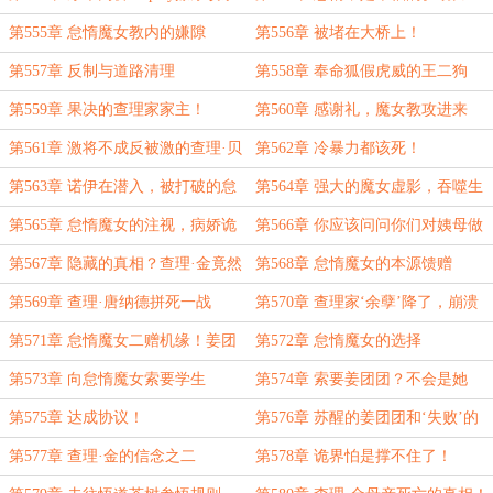
呢？
第555章 怠惰魔女教内的嫌隙
第556章 被堵在大桥上！
第557章 反制与道路清理
第558章 奉命狐假虎威的王二狗
第559章 果决的查理家家主！
第560章 感谢礼，魔女教攻进来
了！
第561章 激将不成反被激的查理·贝
第562章 冷暴力都该死！
蒂
第563章 诺伊在潜入，被打破的怠
第564章 强大的魔女虚影，吞噬生
惰天穹
命力的怠惰领域！
第565章 怠惰魔女的注视，病娇诡
第566章 你应该问问你们对姨母做
王
了什么
第567章 隐藏的真相？查理·金竟然
第568章 怠惰魔女的本源馈赠
是杀死母亲的真凶
第569章 查理·唐纳德拼死一战
第570章 查理家‘余孽’降了，崩溃
的查理·金
第571章 怠惰魔女二赠机缘！姜团
第572章 怠惰魔女的选择
团赢麻了
第573章 向怠惰魔女索要学生
第574章 索要姜团团？不会是她
吧？
第575章 达成协议！
第576章 苏醒的姜团团和‘失败’的
查理·金？
第577章 查理·金的信念之二
第578章 诡界怕是撑不住了！