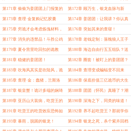
人的最后通牒？
气护主！
第171章 偷偷为姜团团上门报复的
第172章 顾万生，银龙血脉与新
查理·金
生？
第173章 查理·金复购记忆胶囊
第174章 姜团团：让我讲？你认真
的？
第175章 穷诡才会考虑炼傀材料，
第176章 突如其来的查寝！
老钱精选秘银与诡金
第177章 消失的违禁品！斗胜公鸡
第178章 老钱定制：落魄狼人王子
紫卉格格
与体弱吸血鬼少爷
第179章 夏令营里吃回扣的诡教
第180章 海边自由行五五组队？送
师！
上门的六千万诡币
第181章 稳健的姜团团！
第182章 圈套！被盯上的姜团团？
战神王二狗！
第183章 吹海风其实是吹陆风，诡
第184章 查理变成蝙蝠变不回来
异之夜
了！银龙鱼
第185章 查理·金：蠢猪，兰斯洛
第186章 保底价值三亿诡币的大生
特：我是为爱毫不保
意！
第187章 银皇蟹！诡计多端的娴琦
第188章 团团（怀民）真睡了？潮
格格
汐退去的赶海
第189章 亚历山大装病，吃货王的
第190章 深海之下，同类的味道！
不治之症有救了！
第191章 吃货王的吃货效应恐怖如
第192章 养不起吃货王？那就学你
斯！银海洞窟
老爹被吃货王包养！
第193章 暴雨，脱困的银龙！
第194章 银龙之死，杀个紫卉回档