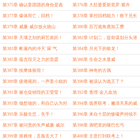
第375章 确认姜团团的身份是诡
第376章 大肚婆爱新觉罗·紫卉
异？二次投毒计划
第377章 爆体而亡，回档！
第378章 掌控回档能力！救下兄长
的爱新觉罗·紫卉
第379章 威廉·威尔放火烧山
第380章 百万诡角鹿加工费
第381章 天壤之别的厨艺差距！
第382章 计划二，提前谋划分头潜
藏的许家兄弟
第383章 帐篷内的冲天‘屎’气
第384章 月光下的银龙！
第385章 蕴含毁灭之力的雷霆
第386章 生命之水显威
第387章 按摩体验馆！
第388章 神奇的古偶
第389章 疲倦规则，一声姜小姐的
第390章 被误认为诡王了？
破绽！
第391章 被仓促销毁的王莹莹！
第392章 查理·金入血池
第393章 做想做的，和自己认为对
第394章 诡界联考，撇清关系的威
的
廉·威尔
第395章 乐极生悲，失手！
第396章 来自十层的惨嚎声持续不
断
第397章 被问责的失声威廉·威尔
第398章 酒吧里的哑巴乞丐
第399章 摇裤侠，丢脸丢大了！
第400章 主意打到联考上！