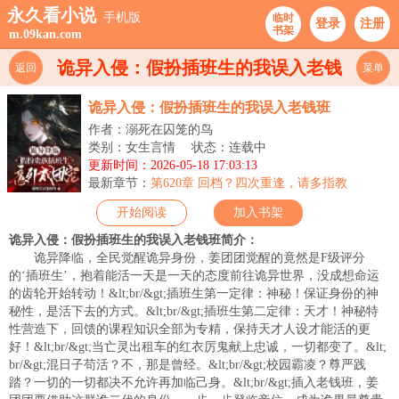
永久看小说
手机版
临时
登录
注册
书架
m.09kan.com
诡异入侵：假扮插班生的我误入老钱
返回
菜单
班
诡异入侵：假扮插班生的我误入老钱班
作者：溺死在囚笼的鸟
类别：女生言情
状态：连载中
更新时间：2026-05-18 17:03:13
最新章节：
第620章 回档？四次重逢，请多指教
开始阅读
加入书架
诡异入侵：假扮插班生的我误入老钱班简介：
诡异降临，全民觉醒诡异身份，姜团团觉醒的竟然是F级评分
的‘插班生’，抱着能活一天是一天的态度前往诡异世界，没成想命运
的齿轮开始转动！&lt;br/&gt;插班生第一定律：神秘！保证身份的神
秘性，是活下去的方式。&lt;br/&gt;插班生第二定律：天才！神秘特
性营造下，回馈的课程知识全部为专精，保持天才人设才能活的更
好！&lt;br/&gt;当亡灵出租车的红衣厉鬼献上忠诚，一切都变了。&lt;
br/&gt;混日子苟活？不，那是曾经。&lt;br/&gt;校园霸凌？尊严践
踏？一切的一切都决不允许再加临己身。&lt;br/&gt;插入老钱班，姜