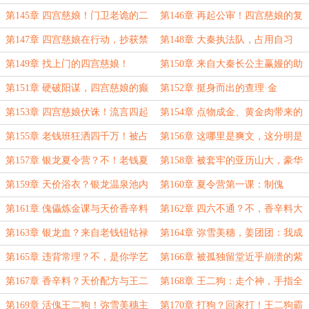
怎么开？
的目的！
第145章 四宫慈娘！门卫老诡的二
第146章 再起公审！四宫慈娘的复
次报信
仇
第147章 四宫慈娘在行动，抄获禁
第148章 大秦执法队，占用自习
书！
课！
第149章 找上门的四宫慈娘！
第150章 来自大秦长公主赢嫚的助
攻
第151章 硬破阳谋，四宫慈娘的癫
第152章 挺身而出的查理·金
狂质问
第153章 四宫慈娘伏诛！流言四起
第154章 点物成金、黄金肉带来的
疯狂
第155章 老钱班狂洒四千万！被占
第156章 这哪里是爽文，这分明是
据的图书角
我在写我！
第157章 银龙夏令营？不！老钱夏
第158章 被套牢的亚历山大，豪华
令营
宿舍？这是抢劫！
第159章 天价浴衣？银龙温泉池内
第160章 夏令营第一课：制傀
洗涤诡体
第161章 傀儡炼金课与天价香辛料
第162章 四六不通？不，香辛料大
师！
第163章 银龙血？来自老钱钮钴禄
第164章 弥雪美穗，姜团团：我成
氏的校园爸凌
授课老师了？
第165章 违背常理？不，是你学艺
第166章 被孤独留堂近乎崩溃的紫
不精，免修了！
卉格格！
第167章 香辛料？天价配方与王二
第168章 王二狗：走个神，手指全
狗
没了？
第169章 活傀王二狗！弥雪美穗主
第170章 打狗？回家打！王二狗霸