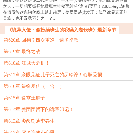
团团要借助这群诡二代的身份，一步一步登临帝位，成为诡界最尊贵
之人，一切想要撕开她插班生神秘面纱的‘诡’都要死！&lt;br/&gt;随着
在假贵族这条钢丝线上越走越远，姜团团赫然发现：似乎诡界真正的
贵族，也不及我万分之一？...
《诡异入侵：假扮插班生的我误入老钱班》最新章节
第620章 回档？四次重逢，请多指教
第619章 最终之战
第618章 江城大危机！
第617章 亲眼见证儿子死亡的罗珍泞！心脉受损
第616章 最终复仇（二合一）
第615章 食堂王胖子
第614章 姜团团留下的诡帝印记！
第613章 尖酸刻薄李春生
第612章 罗珍泞的小心思