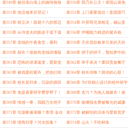
表白墙！
第349章 被挂表白墙上的娴琦格格
第350章 我乃长公主！谁指认谁免
罚
第351章 他没做来宾登记！
第352章 上门索要诡信！姜团团巧
妙破局
第353章 斩立决！路易十六的禁忌
第354章 许景明兄弟相见，确认姜
之恋！
团团的真实身份！
第355章 从侍道夫的眼皮子底下逃
第356章 拌嘴能力精进的紫卉格
脱
格！
第357章 老钱的午夜食堂，暴利
第358章 天价贷款账单引发的天价
贷！
电费！
第359章 敲诈？谁能有老钱班懂敲
第360章 倒下的轿子，预知梦中的
诈？梦中突破！
瓷瓶？
第361章 恐怖的讲课速度，爱新觉
第362章 举手表决？重回贵族餐厅
罗·紫卉入贵族食堂
用餐？
第363章 被戏耍的紫卉，把他们组
第364章 校长传唤？跳动的心脏！
合起来？
第365章 校长室归来，沉寂的插班
第366章 为F班精心设计的校外研学
生扮演身份再显威
第367章 免提索要研学费穿帮了！
第368章 贪污？为他人做嫁衣！催
债短信
第369章 情感一事，我顾万生绝不
第370章 偷挪报名费被曝光的威廉·
退缩！
威尔
第371章 垃圾帐篷谁睡？查理·金在
第372章 被解剖的活体与爱新觉罗·
表现！
紫卉
第373章 情商归零？河水投毒？
第374章 山火！不吃鲜鱼