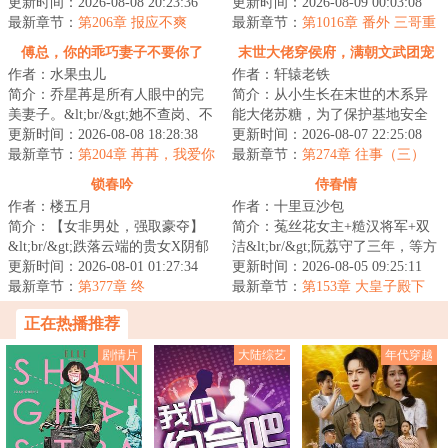
不沾阳春水，很快成了这个地方
更新时间：2026-08-08 20:23:36
在老宅几年。她回来后，家里已
更新时间：2026-08-09 00:03:08
的焦点所有男人...
最新章节：
第206章 报应不爽
经有了被他们抱...
最新章节：
第1016章 番外 三哥重
养小薛凝（50）
傅总，你的乖巧妻子不要你了
末世大佬穿侯府，满朝文武团宠
作者：水果虫儿
作者：轩辕老铁
她
简介：乔星苒是所有人眼中的完
简介：从小生长在末世的木系异
美妻子。&lt;br/&gt;她不查岗、不
能大佬苏糖，为了保护基地安全
吃醋、不闹脾气。&lt;br/&gt;甚至
更新时间：2026-08-08 18:28:38
抱着丧尸王自爆了。再睁开眼，
更新时间：2026-08-07 22:25:08
得知丈夫...
最新章节：
第204章 苒苒，我爱你
竟从末世来到了...
最新章节：
第274章 往事（三）
锁春吟
侍春情
作者：楼五月
作者：十里豆沙包
简介：【女非男处，强取豪夺】
简介：菟丝花女主+糙汉将军+双
&lt;br/&gt;跌落云端的贵女X阴郁
洁&lt;br/&gt;阮荔守了三年，等方
病娇摄政王&lt;br/&gt;沈辞吟是国
更新时间：2026-08-01 01:27:34
维凯旋娶自己过门。&lt;br/&gt;一
更新时间：2026-08-05 09:25:11
公府嫡女...
最新章节：
第377章 终
日大将军...
最新章节：
第153章 大皇子殿下
正在热播推荐
剧情片
大陆综艺
年代穿越