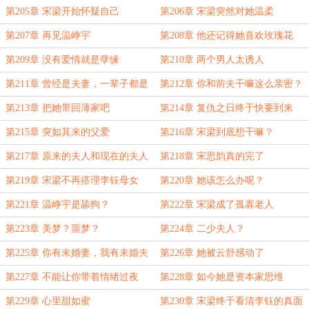
第205章 宋梁开始怀疑自己
第206章 宋梁突然对她温柔
第207章 再见温峥宇
第208章 他还记得她喜欢玫瑰花
第209章 没有爱情就是孽缘
第210章 两个男人太诱人
第211章 曾经是夫妻，一辈子都是
第212章 你和前夫干嘛这么亲密？
夫妻
第213章 把她带回薄家吧
第214章 复仇之日终于快要到来
第215章 突如其来的父爱
第216章 宋梁到底想干嘛？
第217章 原来的夫人和现在的夫人
第218章 宋思韵真的完了
第219章 宋梁不再搭理李钰母女
第220章 她该怎么办呢？
第221章 温峥宇是舔狗？
第222章 宋梁成了孤寡老人
第223章 美梦？噩梦？
第224章 二少夫人？
第225章 你有未婚妻，我有未婚夫
第226章 她被云舒感动了
第227章 不能让你带着情绪过夜
第228章 如今她是资本家思维
第229章 心里甜如蜜
第230章 宋梁终于看清李钰的真面