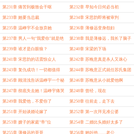
目
第231章 痛苦到极致会干呕
第232章 早知今日何必当初
第233章 她要当总裁
第234章 宋思韵即将被审判
第235章 温峥宇不会放弃她
第236章 薄修远变身怨妇
第237章 男人一句“我爱你”就是绝
第238章 我是薄修远，我长了脑子
杀
第239章 谁才是白眼狼？
第240章 宋梁的下场
第241章 宋思韵的话震惊众人
第242章 苏晚意真是杀人又诛心
第243章 复仇成功！一切都值得
第244章 苏晚意正式就任苏氏集团
总裁
第245章 顾清浅告诉温峥宇一个秘
第246章 苏晚意从小就爱他啊
密
第247章 彻底失去她！温峥宇痛哭
第248章 曾经，现在
流涕
第249章 我爱他，不爱你了
第250章 往前走，走下去
第251章 开始谈婚论嫁了
第252章 第一次拜见准公婆
第253章 嫂子的家庭“帝”位
第254章 二婚比头婚好太多了
第255章 薄修远的哥哥
第256章 她叫他……老公