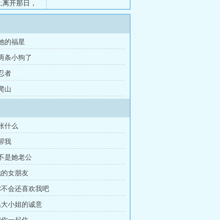
gt;离开那日，
民宿，他将她堵在
 她的福星
 两条小狗了
 忍者
 爬山
紧张什么
帮帮我
我不是她老公
 他的女朋友
 你不会还喜欢我吧
 温大小姐的诚意