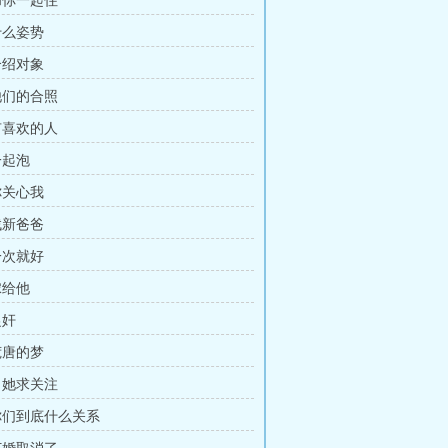
 和你一起住
什么姿势
介绍对象
 他们的合照
 有喜欢的人
一起泡
你关心我
找新爸爸
一次就好
嫁给他
捉奸
荒唐的梦
 向她求关注
 你们到底什么关系