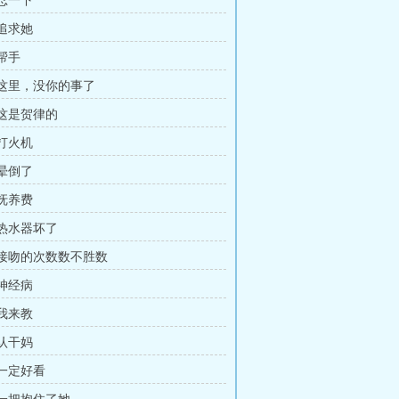
 忍一下
 追求她
 帮手
章 这里，没你的事了
 这是贺律的
 打火机
 晕倒了
 抚养费
 热水器坏了
章 接吻的次数数不胜数
 神经病
 我来教
 认干妈
 一定好看