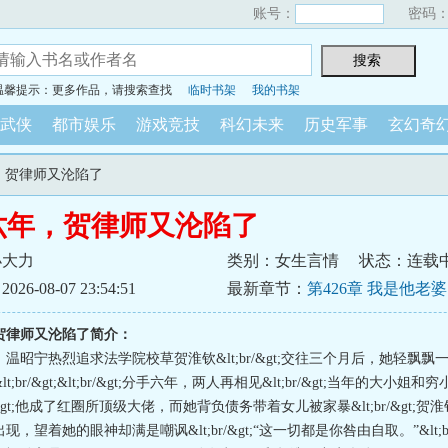
账号：
密码
温馨提示：更多作品，请搜索查找
临时书架
我的书架
武侠
都市娱乐
游戏竞技
科幻未来
历史军事
玄幻奇
年，贺律师又沦陷了
六年，贺律师又沦陷了
小大力
类别：女生言情
状态：连载
6-08-07 23:54:51
最新章节：
第426章 我是他老婆
贺律师又沦陷了简介：
温昭宁热烈追求法学院校草贺淮钦&lt;br/&gt;交往三个月后，她轻飘飘一
;br/&gt;&lt;br/&gt;分手六年，两人再相见&lt;br/&gt;当年的大小姐
r/&gt;他成了红圈所顶级大佬，而她背负债务带着女儿被家暴&lt;br/&gt;
，望着她的眼神却满是嘲讽&lt;br/&gt;“这一切都是你咎由自取。”&lt;br