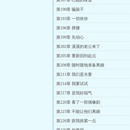
第187章 心跳的味道
第190章 骗孩子
第193章 一切依你
第196章 撑腰
第199章 先动心
第202章 溪溪的老公来了
第205章 重新回到起点
第208章 随时随地准备离婚
第211章 我们是夫妻
第214章 我要试试
第217章 是我好福气
第220章 看了一部偶像剧
第223章 不能让他们离婚
第226章 跟我挨紧一点