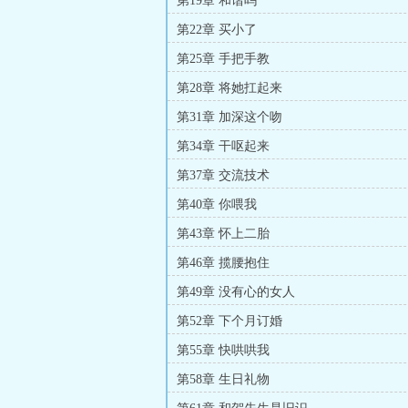
第19章 和谐吗
第22章 买小了
第25章 手把手教
第28章 将她扛起来
第31章 加深这个吻
第34章 干呕起来
第37章 交流技术
第40章 你喂我
第43章 怀上二胎
第46章 揽腰抱住
第49章 没有心的女人
第52章 下个月订婚
第55章 快哄哄我
第58章 生日礼物