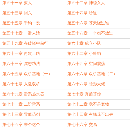
第五十一章 救人
第五十二章 神秘女人
第五十三章 回头
第五十四章 胁迫
第五十五章 千钧一发
第五十六章 苍天饶过谁
第五十七章 一群人渣
第五十八章 一个都不放过
第五十九章 在破晓中前行
第六十章 成立小队
第六十一章 再次上路
第六十二章 小铃铛
第六十三章 冥想功法
第六十四章 空间震荡
第六十五章 双桥基地（一）
第六十六章 双桥基地（二）
第六十七章 入驻双桥
第六十八章 隐形大佬
第六十九章 雷系热水器
第七十章 真羡慕你
第七十一章 二阶雷系
第七十二章 我不是宠物
第七十三章 异能药剂
第七十四章 有钱花不出去
第七十五章 来个这个
第七十六章 交易