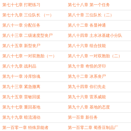
第七十七章 打靶练习
第七十八章 第一个任务
第七十九章 三位队长 （一）
第八十章 三位队长（二）
第八十一章 分配任务
第八十二章 各显神通
第八十三章 二级速度型丧尸
第八十四章 土水冰基建小分队
第八十五章 新型丧尸
第八十六章 组合技能
第八十七章 一对双胞胎（一）
第八十八章 一对双胞胎（二）
第八十九章 战利品
第九十章 奇怪的牙印
第九十一章 冷库惊魂
第九十二章 冰系丧尸
第九十三章 紧急撤离
第九十四章 你们先走
第九十五章 雷敏回援
第九十六章 雷系威能
第九十七章 重回基地
第九十八章 基地的态度
第九十九章 暗流涌动
第一百章 新任务
第一百零一章 特殊异能者
第一百零二章 蜀香豆制品厂