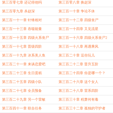
第三百零七章 还记得他吗
第三百零八章 换赵深
第三百零九章 杀赵深
第三百一十章 争论不休
第三百一十一章 针锋相对
第三百一十二章 四级丧尸
第三百一十三章 吞噬能量
第三百一十四章 又见流星
第三百一十五章 四级火系丧尸
第三百一十六章 四级火系丧尸2
第三百一十七章 晋级四阶
第三百一十八章 再遇乘风
第三百一十九章 冰系美人鱼
第三百二十章 逗你玩儿
第三百二十一章 来谈恋爱吧
第三百二十二章 晋升五阶
第三百二十三章 生日蛋糕
第三百二十四章 你是哪一个？
第三百二十五章 四级小队
第三百二十六章 这个女人
第三百二十七章 全员预备
第三百二十八章 雷系四阶
第三百二十九章 另一个雷敏
第三百三十章 程萧何有毒
第三百四十一章 联合任务
第三百三十二章 孤独的守护者