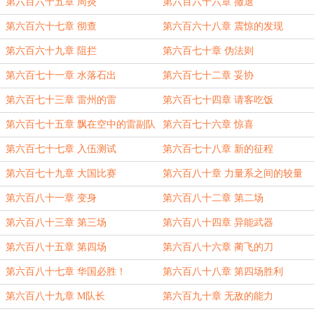
第六百六十五章 周炎
第六百六十六章 撤退
第六百六十七章 彻查
第六百六十八章 震惊的发现
第六百六十九章 阻拦
第六百七十章 伪法则
第六百七十一章 水落石出
第六百七十二章 妥协
第六百七十三章 雷州的雷
第六百七十四章 请客吃饭
第六百七十五章 飘在空中的雷副队
第六百七十六章 惊喜
长
第六百七十七章 入伍测试
第六百七十八章 新的征程
第六百七十九章 大国比赛
第六百八十章 力量系之间的较量
第六百八十一章 变身
第六百八十二章 第二场
第六百八十三章 第三场
第六百八十四章 异能武器
第六百八十五章 第四场
第六百八十六章 蔺飞的刀
第六百八十七章 华国必胜！
第六百八十八章 第四场胜利
第六百八十九章 M队长
第六百九十章 无敌的能力