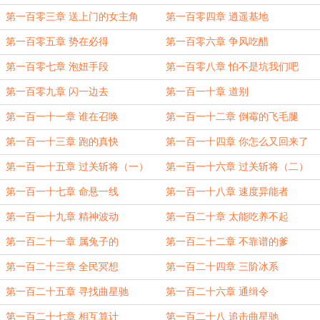
第一百零三章 送上门的女主角
第一百零四章 逍遥基地
第一百零五章 势在必得
第一百零六章 争风吃醋
第一百零七章 泡妞手段
第一百零八章 怕不是坑我们吧
第一百零九章 闪一边去
第一百一十章 道别
第一百一十一章 谁在召唤
第一百一十二章 倒霉的飞毛腿
第一百一十三章 跑的真快
第一百一十四章 你怎么又回来了
第一百一十五章 过关斩将（一）
第一百一十六章 过关斩将（二）
第一百一十七章 命悬一线
第一百一十八章 速度异能者
第一百一十九章 精神波动
第一百二十章 太能吃养不起
第一百二十一章 属兔子的
第一百二十二章 不靠谱的爹
第一百二十三章 全民冥想
第一百二十四章 三阶冰系
第一百二十五章 寻找曲星驰
第一百二十六章 通缉令
第一百二十七章 相互算计
第一百二十八 追击曲星驰