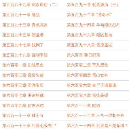
第五百八十九章 刺杀唐历（二）
第五百九十章 刺杀唐历（三）
第五百九十一章 逃脱
第五百九十二章 “替命术”
第五百九十三章 青藏高原
第五百九十四章 羊与狼的战斗
第五百九十五章 朝圣者
第五百九十六章 藏区基地
第五百九十七章 找到了
第五百九十八章 雪原圣湖
第五百九十九章 强制手段
第六百章 和日部落
第六百零一章 初战黑鱼
第六百零二章 再杀黑鱼
第六百零三章 晋级失败
第六百零四章 雪山女神
第六百零五章 圣湖宝贝
第六百零六章 丧尸王诸葛谦
第六百零七章 围追堵截
第六百零八章 叛徒高锐
第六百零九章 仿古冰铠
第六百一十章 聘猫
第六百一十一章 林十五
第六百一十二章 三合一强制任务
第六百一十三章 巧遇七级丧尸
第六百一十四章 到底是不是领域？