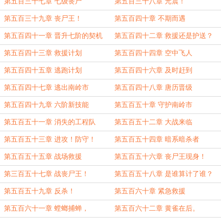
第五百三十七章 七级丧尸
第五百三十八章 元震！
第五百三十九章 丧尸王！
第五百四十章 不期而遇
第五百四十一章 晋升七阶的契机
第五百四十二章 救援还是护送？
第五百四十三章 救援计划
第五百四十四章 空中飞人
第五百四十五章 逃跑计划
第五百四十六章 及时赶到
第五百四十七章 逃出南岭市
第五百四十八章 唐历晋级
第五百四十九章 六阶新技能
第五百五十章 守护南岭市
第五百五十一章 消失的工程队
第五百五十二章 大战来临
第五百五十三章 进攻！防守！
第五百五十四章 暗系暗杀者
第五百五十五章 战场救援
第五百五十六章 丧尸王现身！
第三百五十七章 战丧尸王！
第五百五十八章 是谁算计了谁？
第五百五十九章 反杀！
第五百六十章 紧急救援
第五百六十一章 螳螂捕蝉，
第五百六十二章 黄雀在后。