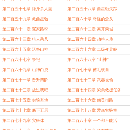
第二百五十七章 隐身杀人魔
第二百五十八章 曲星驰失踪
第二百五十九章 救曲星驰
第二百六十章 奇怪的念头
第二百六十一章 冤家路窄
第二百六十二章 离开荣城
第二百六十三章 猎人乘风
第二百六十四章 劫持人质
第二百六十五章 活祭山神
第二百六十六章 二级变异蛇
第二百六十七章 祭祀
第二百六十八章 “山神”
第二百六十九章 山神白虎
第二百七十章 茹毛饮血
第二百七十一章 晋升四阶
第二百七十二章 武器被偷
第二百七十三章 放过我吧
第二百七十四章 紧急救援任务
第二百七十五章 实验基地
第二百七十六章 幽灵指路
第二百七十七章 底下五层
第二百七十八章 爱森实验室
第二百七十九章 实验体
第二百八十章 一个都不能活