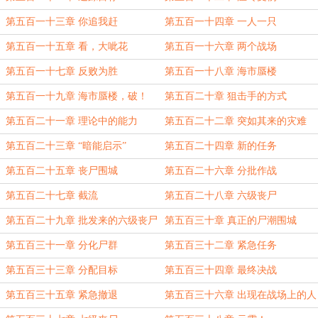
第五百一十三章 你追我赶
第五百一十四章 一人一只
第五百一十五章 看，大呲花
第五百一十六章 两个战场
第五百一十七章 反败为胜
第五百一十八章 海市蜃楼
第五百一十九章 海市蜃楼，破！
第五百二十章 狙击手的方式
第五百二十一章 理论中的能力
第五百二十二章 突如其来的灾难
第五百二十三章 “暗能启示”
第五百二十四章 新的任务
第五百二十五章 丧尸围城
第五百二十六章 分批作战
第五百二十七章 截流
第五百二十八章 六级丧尸
第五百二十九章 批发来的六级丧尸
第五百三十章 真正的尸潮围城
第五百三十一章 分化尸群
第五百三十二章 紧急任务
第五百三十三章 分配目标
第五百三十四章 最终决战
第五百三十五章 紧急撤退
第五百三十六章 出现在战场上的人