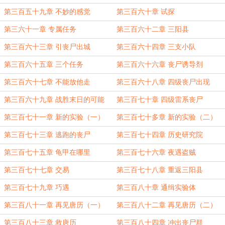
第三百五十九章 不妙的感觉
第三百六十章 试探
第三六十一章 专属任务
第三百六十二章 三阳县
第三百六十三章 引丧尸出城
第三百六十四章 三支小队
第三百六十五章 三个任务
第三百六十六章 丧尸诱导剂
第三百六十七章 不能放他走
第三百六十八章 四级丧尸出现
第三百六十九章 战胜末日的可能
第三百七十章 四级雷系丧尸
第三百七十一章 新的实验（一）
第三百七十多章 新的实验（二）
第三百七十三章 逃跑的丧尸
第三百七十四章 历史研究院
第三百七十五章 龟甲在哪里
第三百七十六章 夜遇盗贼
第三百七十七章 交易
第三百七十八章 重返三阳县
第三百七十九章 巧遇
第三百八十章 通缉实验体
第三百八十一章 再见唐历（一）
第三百八十二章 再见唐历（二）
第三百八十三章 救唐历
第三百八十四章 冲出丧尸群