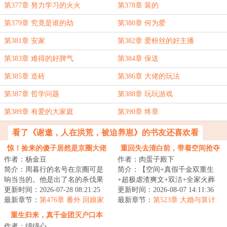
第377章 努力学习的火火
第378章 装的
第379章 究竟是谁的劫
第380章 何为爱
第381章 安家
第382章 爱粉丝的好主播
第383章 难得的好脾气
第384章 保送
第385章 造砖
第386章 大佬的玩法
第387章 哲学问题
第388章 玩玩游戏
第389章 有爱的大家庭
第390章 终章
看了《谢邀，人在洪荒，被迫养崽》的书友还喜欢看
惊！捡来的傻子居然是京圈大佬
重回失去清白前，带着空间抢夺
作者：杨金豆
作者：肉蛋子殿下
江山
简介：周暮行的名号在京圈可是
简介：【空间+真假千金双重生
响当当的。他是出了名的杀伐果
+超极虐渣爽文+双洁+全家火葬
断，腹黑无情，在一众兄弟里
更新时间：2026-07-28 08:21:25
场】&lt;br/&gt;【白切黑、貌美绝
更新时间：2026-08-07 14:11:36
面，优秀到让人望...
最新章节：
第476章 番外 回娘家
伦贵女+禁欲、...
最新章节：
第523章 大婚与算计
（下）
重生归来，真千金团灭户口本
作者：绵绵心