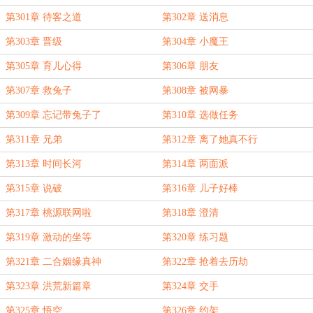
第301章 待客之道
第302章 送消息
第303章 晋级
第304章 小魔王
第305章 育儿心得
第306章 朋友
第307章 救兔子
第308章 被网暴
第309章 忘记带兔子了
第310章 选做任务
第311章 兄弟
第312章 离了她真不行
第313章 时间长河
第314章 两面派
第315章 说破
第316章 儿子好棒
第317章 桃源联网啦
第318章 澄清
第319章 激动的坐等
第320章 练习题
第321章 二合姻缘真神
第322章 抢着去历劫
第323章 洪荒新篇章
第324章 交手
第325章 悟空
第326章 约架