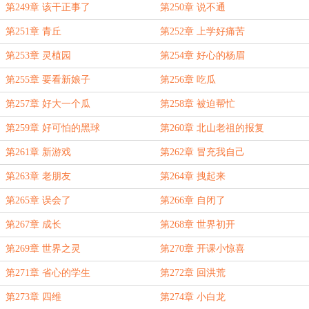
第249章 该干正事了
第250章 说不通
第251章 青丘
第252章 上学好痛苦
第253章 灵植园
第254章 好心的杨眉
第255章 要看新娘子
第256章 吃瓜
第257章 好大一个瓜
第258章 被迫帮忙
第259章 好可怕的黑球
第260章 北山老祖的报复
第261章 新游戏
第262章 冒充我自己
第263章 老朋友
第264章 拽起来
第265章 误会了
第266章 自闭了
第267章 成长
第268章 世界初开
第269章 世界之灵
第270章 开课小惊喜
第271章 省心的学生
第272章 回洪荒
第273章 四维
第274章 小白龙