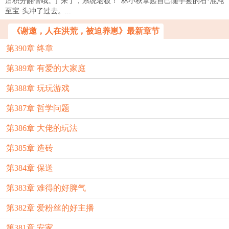
后积分翻倍哦。]“来了，系统老板！”林小秋拿起自己随手捡的石·混沌
至宝·头冲了过去。...
《谢邀，人在洪荒，被迫养崽》最新章节
第390章 终章
第389章 有爱的大家庭
第388章 玩玩游戏
第387章 哲学问题
第386章 大佬的玩法
第385章 造砖
第384章 保送
第383章 难得的好脾气
第382章 爱粉丝的好主播
第381章 安家