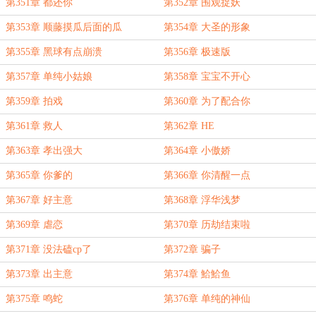
第351章 都还你
第352章 围观捉妖
第353章 顺藤摸瓜后面的瓜
第354章 大圣的形象
第355章 黑球有点崩溃
第356章 极速版
第357章 单纯小姑娘
第358章 宝宝不开心
第359章 拍戏
第360章 为了配合你
第361章 救人
第362章 HE
第363章 孝出强大
第364章 小傲娇
第365章 你爹的
第366章 你清醒一点
第367章 好主意
第368章 浮华浅梦
第369章 虐恋
第370章 历劫结束啦
第371章 没法磕cp了
第372章 骗子
第373章 出主意
第374章 鮯鮯鱼
第375章 鸣蛇
第376章 单纯的神仙