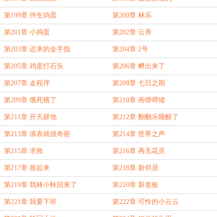
第199章 伴生鸡蛋
第200章 林乐
第201章 小捣蛋
第202章 云养
第203章 迟来的金手指
第204章 2号
第205章 鸡蛋打石头
第206章 孵出来了
第207章 走程序
第208章 七日之期
第209章 饿死猪了
第210章 画饼喂猪
第211章 开天辟地
第212章 翻翻乐睡醒了
第213章 填表就很奇葩
第214章 世界之声
第215章 求救
第216章 再无花灵
第217章 摇起来
第218章 新邻居
第219章 我林小秋回来了
第220章 新老板
第221章 我要下班
第222章 可怜的小云云