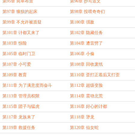
第95章 简单布置
第96章 抄写道文
第97章 狼狈的起床
第98章 投喂奇奇们
第99章 不允许被质疑
第100章 强敌
第101章 计都又来了
第102章 隐藏任务
第103章 惊险
第104章 遭雷劈了
第105章 临时门卫
第106章 小偷
第107章 小可爱
第108章 回收废纸
第109章 教育
第110章 歪打正着后又打歪
第111章 为了满意度而奋斗
第112章 超级变脸
第113章 管理员权限
第114章 震动北荒
第115章 团子与猛虎
第116章 好心的计都
第117章 龙族来了
第118章 犟龙
第119章 救援任务
第120章 仙女蛇