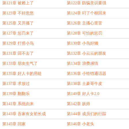
第121章 被赖上了
第122章 防骗意识要强
第123章 不好忽悠
第124章 叼了个根回来
第125章 又开播了
第126章 主播心里苦
第127章 惩罚来了
第128章 可怕的惩罚
第129章 打捞小鸟
第130章 小鸟好懒
第131章 回不去了
第132章 小云云的朋友
第133章 朋友生气了
第134章 浪费感情
第135章 好人卡的用处
第136章 小铃铛通话器
第137章 求放过
第138章 土豪哥牛皮
第139章 翻翻乐
第140章 好人卡2.0
第141章 系统由来
第142章 妖帅
第143章 吾家有女初长成
第144章 成员们的行踪
第145章 回家
第146章 小老头