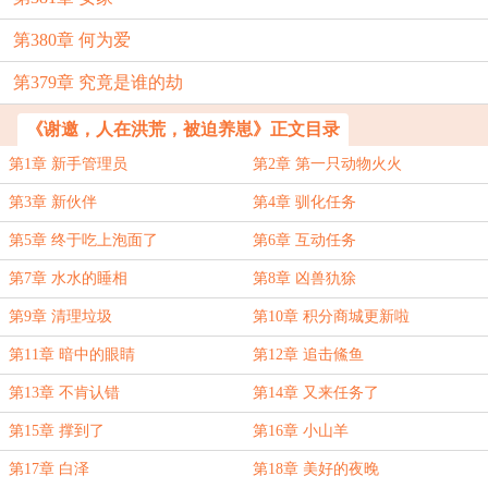
第380章 何为爱
第379章 究竟是谁的劫
《谢邀，人在洪荒，被迫养崽》正文目录
第1章 新手管理员
第2章 第一只动物火火
第3章 新伙伴
第4章 驯化任务
第5章 终于吃上泡面了
第6章 互动任务
第7章 水水的睡相
第8章 凶兽犰狳
第9章 清理垃圾
第10章 积分商城更新啦
第11章 暗中的眼睛
第12章 追击鯈鱼
第13章 不肯认错
第14章 又来任务了
第15章 撑到了
第16章 小山羊
第17章 白泽
第18章 美好的夜晚