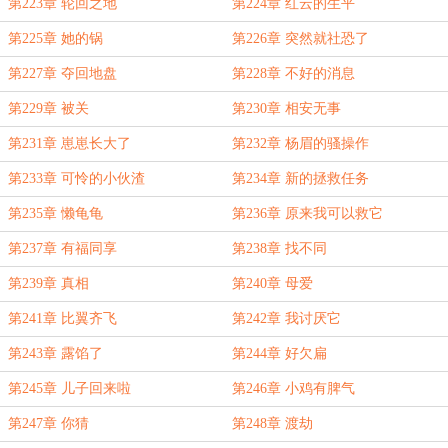
第223章 轮回之地
第224章 红云的生平
第225章 她的锅
第226章 突然就社恐了
第227章 夺回地盘
第228章 不好的消息
第229章 被关
第230章 相安无事
第231章 崽崽长大了
第232章 杨眉的骚操作
第233章 可怜的小伙渣
第234章 新的拯救任务
第235章 懒龟龟
第236章 原来我可以救它
第237章 有福同享
第238章 找不同
第239章 真相
第240章 母爱
第241章 比翼齐飞
第242章 我讨厌它
第243章 露馅了
第244章 好欠扁
第245章 儿子回来啦
第246章 小鸡有脾气
第247章 你猜
第248章 渡劫