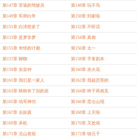
第147章 苦逼的驾驶员
第148章 玩不鸟
第149章 军师白帝
第150章 到家啦
第151章 白泽想多了
第152章 不听话
第153章 是梦非梦
第154章 真相
第155章 奇怪的计都
第156章 太一
第157章 聊聊
第158章 手拿剧本
第159章 东皇钟
第160章 赤火花
第161章 我们是一家人
第162章 我超厉害的
第163章 秋秋有了别的崽
第164章 终于再相见
第165章 动耳神功
第166章 昆仑山现
第167章 去妖庭
第168章 上天啦
第169章 杀机
第170章 又抢戏
第171章 北山老祖
第172章 镇元子