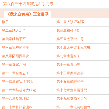
第八百三十四章我是左手元澈
《我来自黄泉》正文目录
楔子
第一章 纸人不成双
第二章纸人活了
第三章祖孙历劫
第四章独挡千军
第五章太平街一号
第六章我爷的推测
第七章太平街上元老贼
第八章阴阳探马决
第九章生意来了
第十章秦家之祸
第十一章看山狗
第十二章全都忘了
第十三章秦家往事
第十四章跟我往下跳
第十五章鹬蚌相争
第十六章与胡老大约定
第十七章鱼目混珠咒
第十八章反遭埋伏
第十九章秦韵的目的
第二十章算计看山狗
第二十一章谁沉得住气