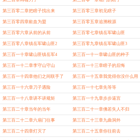
第三百零二章把瞎子找出来
第三百零三章初见瞎子
第三百零四章歃血为盟
第三百零五章追溯根源
第三百零六章从前的从前
第三百零七章镇岳军啸山匪
第三百零八章镇岳军啸山匪2
第三百零九章镇岳军啸山匪3
第三百一十章啸山匪镇岳军4
第三百一十一章啸山匪的种子
第三百一十二章李守山守山
第三百一十三章瞎子的后悔
第三百一十四章他们之间联手了
第三百一十五章我觉得你没什么用
了
第三百一十六章刀子遇险
第三百一十七章先等等
第三百一十八章讲不讲规矩
第三百一十九章步步逼宫
第三百二十章当年的当年
第三百二十一章佛若失人不归
第三百二十二章六扇门往事
第三百二十三章九曲洞外
第三百二十四章灯灭了
第三百二十五章你往前去