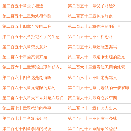
第二百五十章父子相逢
第二百五十一章父子相逢2
第二百五十二章游戏很危险
第二百五十三章你冷静点
第二百五十四章可怜的二狗
第二百五十五章你有新的订单
第二百五十六章拒绝不了的生意
第二百五十七章互相恐吓
第二百五十八章突发意外
第二百五十九章还能查案吗
第二百六十章凶案就开始
第二百六十一章逐渐出现的疑点
第二百六十二章逐渐出现的疑点2
第二百六十三章看似无用的线索
第二百六十四章这是剧情吗
第二百六十五章叶老鬼骂人
第二百六十六章元老贼的赌约
第二百六十七章元老贼的一箭双雕
第二百六十八章太平号对赌六扇门
第二百六十九章奇怪的李四
第二百七十章双棺沟的往事
第二百七十一章什么人出来
第二百七十二章糊涂死的
第二百七十三章还有一条线
第二百七十四章李四的秘密
第二百七十五章隋家的秘密