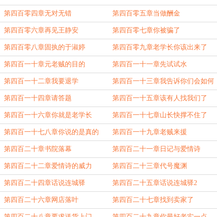
第四百零四章无对无错
第四百零五章当做酬金
第四百零六章再见王静安
第四百零七章你被骗了
第四百零八章固执的于淑婷
第四百零九章老学长你该出来了
第四百一十章元老贼的目的
第四百一十一章先试试水
第四百一十二章我要退学
第四百一十三章我告诉你们会如何
第四百一十四章请答题
第四百一十五章该有人找我们了
第四百一十六章你就是老学长
第四百一十七章山长快撑不住了
第四百一十七八章你说的是真的
第四百一十九章老贼来援
第四百二十章书院落幕
第四百二十一章日记与爱情诗
第四百二十二章爱情诗的威力
第四百二十三章代号魔渊
第四百二十四章话说连城驿
第四百二十五章话说连城驿2
第四百二十六章网店落叶
第四百二十七章找到卖家了
第四百二十八章要求送货上门
第四百二十九章你最好老实一点