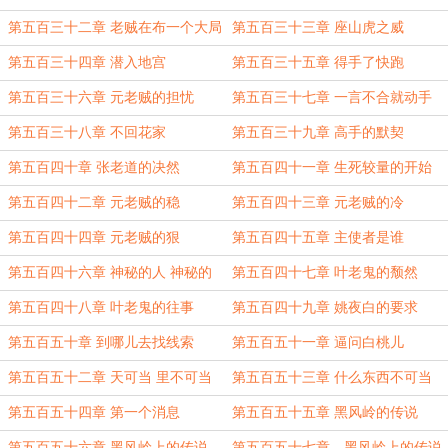
第五百三十二章 老贼在布一个大局
第五百三十三章 座山虎之威
第五百三十四章 潜入地宫
第五百三十五章 得手了快跑
第五百三十六章 元老贼的担忧
第五百三十七章 一言不合就动手
第五百三十八章 不回花家
第五百三十九章 高手的默契
第五百四十章 张老道的决然
第五百四十一章 生死较量的开始
第五百四十二章 元老贼的稳
第五百四十三章 元老贼的冷
第五百四十四章 元老贼的狠
第五百四十五章 主使者是谁
第五百四十六章 神秘的人 神秘的
第五百四十七章 叶老鬼的颓然
礼物
第五百四十八章 叶老鬼的往事
第五百四十九章 姚夜白的要求
第五百五十章 到哪儿去找线索
第五百五十一章 逼问白桃儿
第五百五十二章 天可当 里不可当
第五百五十三章 什么东西不可当
第五百五十四章 第一个消息
第五百五十五章 黑风岭的传说
第五百五十六章 黑风岭上的传说
第五百五十七章 黑风岭上的传说