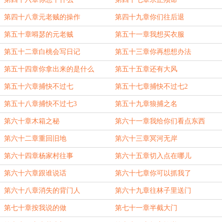
第四十八章元老贼的操作
第四十九章你们往后退
第五十章嘚瑟的元老贼
第五十一章我想买衣服
第五十二章白桃会写日记
第五十三章你再想想办法
第五十四章你拿出来的是什么
第五十五章还有大风
第五十六章捕快不过七
第五十七章捕快不过七2
第五十八章捕快不过七3
第五十九章狼捕之名
第六十章木箱之秘
第六十一章我给你们看点东西
第六十二章重回旧地
第六十三章冥河无岸
第六十四章杨家村往事
第六十五章切入点在哪儿
第六十六章跟谁说话
第六十七章你可以抓我了
第六十八章消失的背门人
第六十九章往林子里送门
第七十章按我说的做
第七十一章半截大门