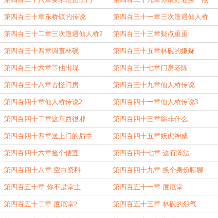
第四百三十章东桥镇的传说
第四百三十一章三次遭遇仙人桥
第四百三十二章三次遭遇仙人桥2
第四百三十三章疑点重重
第四百三十四章调查林砚
第四百三十五章林砚的嫌疑
第四百三十六章等他出现
第四百三十七章门房老陈
第四百三十八章古怪门房
第四百三十九章仙人桥传说
第四百四十章仙人桥传说2
第四百四十一章仙人桥传说3
第四百四十二章这东西很邪
第四百四十三章除非什么
第四百四十四章送上门的后手
第四百四十五章妖虎神威
第四百四十六章捡个便宜
第四百四十七章 这有阵法
第四百四十八章 空白资料
第四百四十九章 换个身份聊聊
第四百五十章 你不是堂主
第四百五十一章 度厄堂
第四百五十二章 度厄堂2
第四百五十三章 林砚的怨气