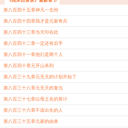
《我来自黄泉》最新章节
第八百四十五章神凡一念间
第八百四十四章我才是元家奇兵
第八百四十三章当天印在此
第八百四十二章一定还有后手
第八百四十一章他们是两个人
第八百四十章元开山杀到
第八百三十九章元无天的计划开始了
第八百三十八章元无天的复仇
第八百三十七章以母之名的算计
第八百三十六章不该出生的人
第八百三十五章元家的由来